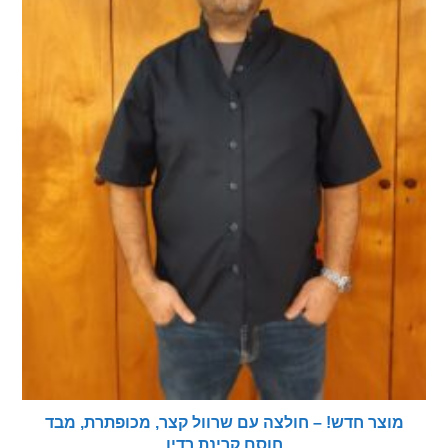
צר חדש! – חולצה עם שרוול קצר, מכופתרת, מבד
חוסם קרינת רדיו