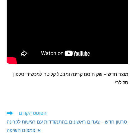
חדש – שק חוסם קרינה ומבטל קליטה למכשירי טלפון
י
הפוסט הקודם
ים
ן חדש – צעדים ראשונים בהתמודדות עם רגישות לקרינה
ם
או צמצום חשיפה