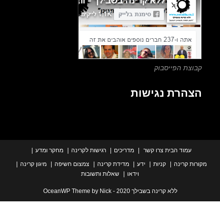
search
panel.
צת הפייסבוק
הרת נגישות
עמוד הבית
צרו קשר
מדריכים
רגישות לקרינה
מחקר ומדע
ת קרינה
קניות
ידע
מדידת קרינה
צמצום חשיפה
מיגון קרינה
וידאו
שאלות ותשובות
ללא קרינה בשבילך 2020 - OceanWP Theme by Nick