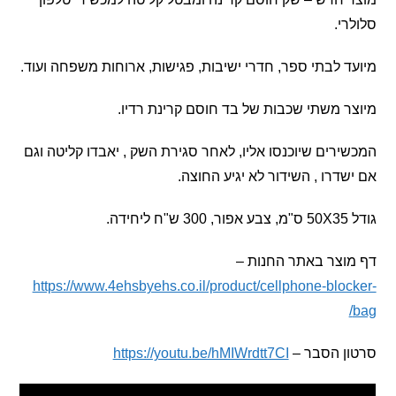
י.
 לבתי ספר, חדרי ישיבות, פגישות, ארוחות משפחה ועוד.
 משתי שכבות של בד חוסם קרינת רדיו.
רים שיוכנסו אליו, לאחר סגירת השק , יאבדו קליטה וגם
דרו , השידור לא יגיע החוצה.
וצר באתר החנות –
https://www.4ehsbyehs.co.il/product/cellphone-blo
ן הסבר –
https://youtu.be/hMIWrdtt7CI