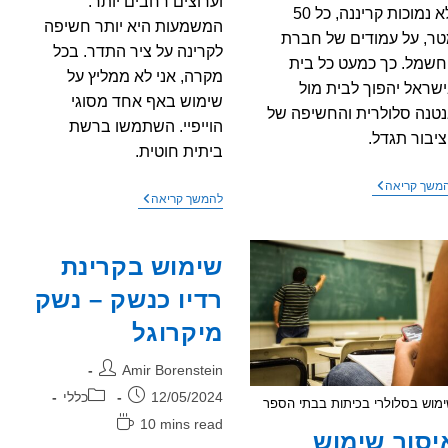
וערוצים רחבים יותר.
ולא נמוכות קריננה, כל 50
המשמעות היא יותר חשיפה
ר, על עמודים של חברת
לקרינה על ציר התדר. בכל
שמל. כך כמעט כל בית
מקרה, אני לא ממליץ על
שראל יהפוך לבית מול
שימוש באף אחד מסוגי
טנה סלולרית והחשיפה של
הוייפיי. השתמשו ברשת
יבור תגדל.
ביתית חוטית.
משרד
משך קריאה
מה
להמשך קריאה
התקשורת
זה
מקדם
WIFI7
פריסת
,
אנטנות
שימוש בקרינת
מבחינת
סלולריות
קרינה?
ע"י
רדיו כנשק – נשק
חברת
החשמל
מיקרוגל
מחבר:
Amir Borenstein
פורסם:
קטגוריה:
12/05/2024
כללי
מוש בסלולרי בכיתות בבתי הספר
זמן
10 mins read
יסור שימוש
קריאה: