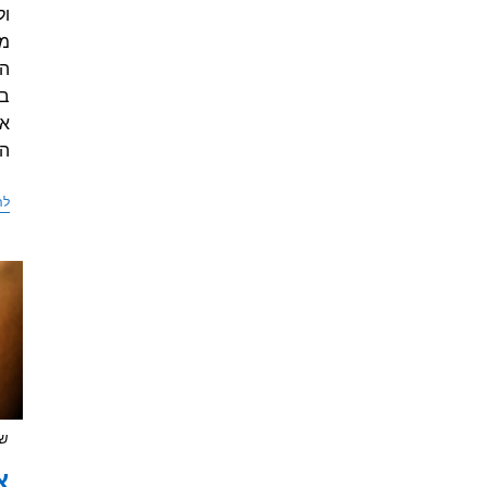
מט
הח
בי
אנ
הצ
לה
שי
א