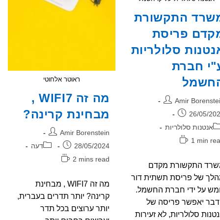
שרד התקשורת
קדם פריסת
נטנות סלולריות
"י חברת
חשמל
ראוטר אלחוטי
מה זה WIFI7 ,
בר:
Amir Borenste
מבחינת קרינה?
רסם:
26/05/20
גוריה:
אנטנות סלולריות
מחבר:
Amir Borenstein
ן
1 min re
פורסם:
קטגוריה:
28/05/2024
דעה
יאה:
זמן
2 mins read
שרד התקשורת מקדם
קריאה:
לך של פריסת תשתית דור
מה זה WIFI7 , מבחינת
ש על ידי חברת החשמל.
קרינה? יותר תדרים בעברית,
בר יאפשר פריסה של
יותר ערוצים בכל תדר
טנות סלולריות, לא זעירות