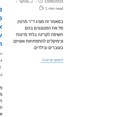
פורסם:
קטגוריה:
13/05/2024
מחקר
מ
זמן
1 min read
קריאה:
מ
במאמר זה מציג ד"ר מרטין
א
פל את המנגנונים בהם
ע
חשיפה לקרינה בלתי מייננת
וכימיקלים להתפתחות אוטיזם
ה
בעוברים ובילדים.
מח
in
פו
מאמר
להמשך קריאה
24
חדש
קט
–
הקשר
זמ
ad
בין
קר
חשיפה
לקרינה
מ
בלתי
מייננת
מה
ולאוטיזם
חמ
הד
אנ