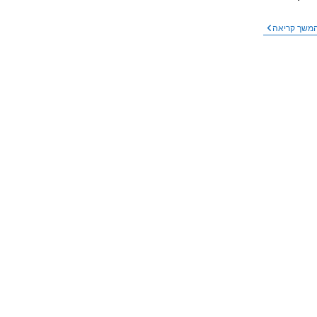
איסור
משך קריאה
שימוש
בסלולריים
בבתי
ספר
הביא
לשיפור
במדדים
רבים
–
מחקר