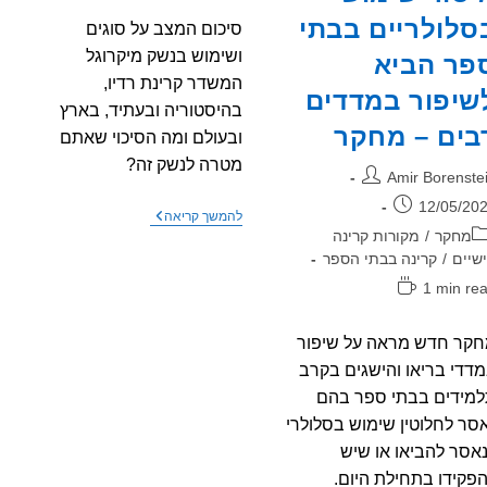
סלולריים בבתי
סיכום המצב על סוגים
ושימוש בנשק מיקרוגל
פר הביא
המשדר קרינת רדיו,
שיפור במדדים
בהיסטוריה ובעתיד, בארץ
בים – מחקר
ובעולם ומה הסיכוי שאתם
מטרה לנשק זה?
בר:
Amir Borenste
רסם:
12/05/20
שימוש
להמשך קריאה
בקרינת
גוריה:
מחקר
/
מקורות קרינה
רדיו
שיים
/
קרינה בבתי הספר
כנשק
–
ן
1 min re
נשק
יאה:
מיקרוגל
קר חדש מראה על שיפור
דדי בריאו והישגים בקרב
מידים בבתי ספר בהם
סר לחלוטין שימוש בסלולרי
נאסר להביאו או שיש
פקידו בתחילת היום.