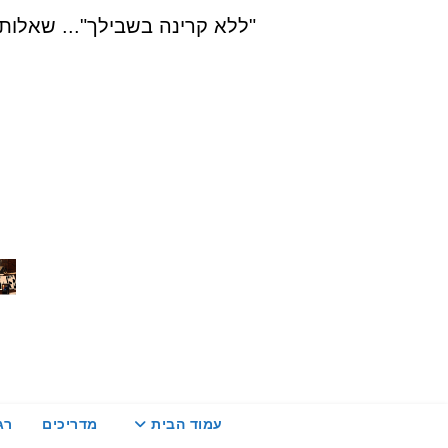
Ski
"ללא קרינה בשבילך"... שאלות, הדרכה ויעוץ בת
t
conten
עמוד הבית
מדריכים
רג