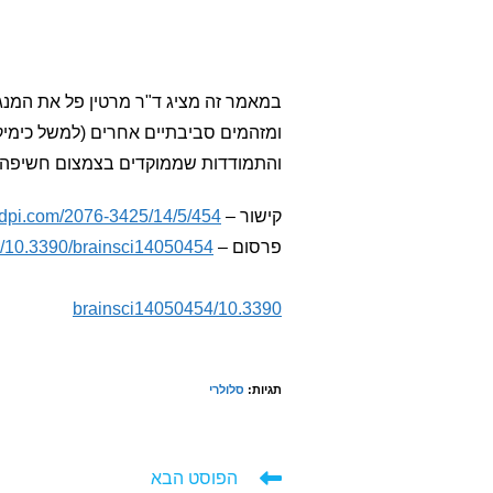
במאמר זה מציג ד"ר מרטין פל את המנגנ
ומזהמים סביבתיים אחרים (למשל כימיקל
והתמודדות שממוקדים בצמצום חשיפה לק
קישור –
mdpi.com/2076-3425/14/5/454
פרסום –
rg/10.3390/brainsci14050454
10.3390/brainsci14050454
תגיות
:
סלולרי
לקרוא
הפוסט הבא