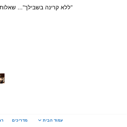
Ski
"ללא קרינה בשבילך"... שאלות, הדרכה ויעוץ בת
t
conten
עמוד הבית
מדריכים
רג