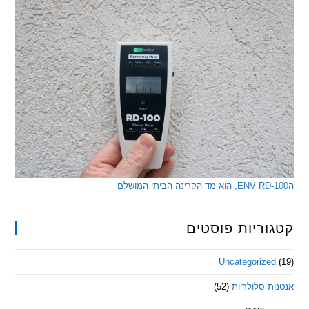
ריות פוסטים
Uncategorize
 סלולריות
(52)