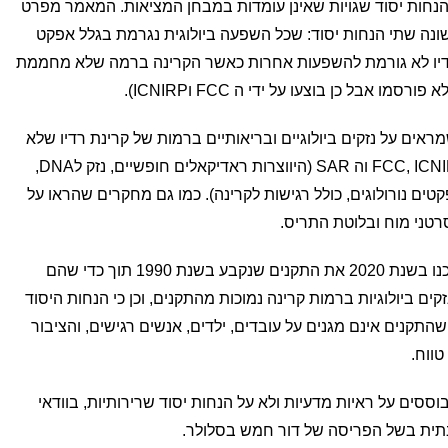
 הנחות יסוד שגויות שאינן עומדות במבחן המציאות. המאמר מפרט
ונה שתי הנחות יסוד: שכל השפעה ביולוגית נגרמת בגלל אפקט
רדיו לא גורמת להשפעות אחרות כאשר הקרינה ברמה שלא מחממת
ים על נזקים ביולוגיים ובריאותיים ברמות של קרינת רדיו שלא
גרמו לחימום ונמוכות מהספים של הFCC, ICNIRP וה SAR (היווצרות ראדיקאלים חופשיים, נזק לDNA,
קטים נורולוגים, כולל רגישות לקרינה). כמו גם מחקרים שהראו על
רטני מוח ובלוטת התריס.
לטענת החוקר ICNIRP, והFCC לא עידכנו בשנת 2020 את התקנים שנקבע בשנת 1990 תוך כדי שהם
 ביולוגיות ברמות קרינה נמוכות מהתקנים, וכן כי הנחות היסוד
התקנים אינם מגנים על עובדים, ילדים, אנשים רגישים, והציבור
טווח.
וססים על ראיות מדעיות ולא על הנחות יסוד שרירותיות, בוודאי
בתית בשל הפריסה של דור חמש בסלולר.