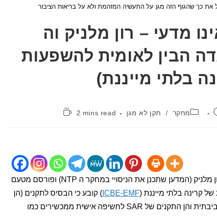
ו מדעי – רון מלניק וה
I (הוועדה הבין לאומית להשפעות
נה בלתי מייננת)
קטגוריה:
זמן
מחקר
/
תקן לא מגן
2 mins read
קריאה:
מאמר זה משנת 2022, שנכתב על ידי רון מלניק (המדען שתכנן את הניסויי במחקר ה NTP) ופורסם מטעם
של קרינה בלתי מייננת (
ICBE-EMF
) קובע כי הבסיס לתקנים (הן
תקנים של ה FCC וICNIRP לחשיפה סביבתית והן התקנים של SAR לחשיפה אישית ממכשירים כמו