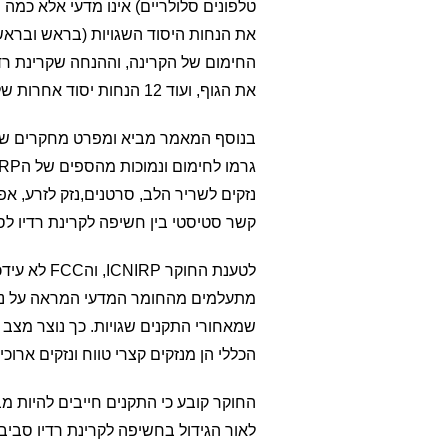
טלפונים סלולריים) אינו מדעי אלא כמה
את הנחות היסוד השגויות (בראש ובראש
החימום של הקרינה, וההנחה שקרינת 
את הגוף, ועוד 12 הנחות יסוד אחרות שלא פורסמו אבל כן בוצעו על ידי ה FCC וICNIRP).
בנוסף המאמר מביא ומפרט מחקרים שמרא
נזקים לשריר הלב, סרטנים,נזק לזרע, אפ
קשר סטיסטי בין חשיפה לקרינת רדיו לס
מתעלמים מהחומר המדעי המראה על נזקים
שמאחורי התקנים שגויות. כך נוצר מצב ש
הכללי הן מנזקים קצרי טווח ונזקים ארוכי 
החוקר קובע כי התקנים חייבים להיות מב
לאור הגידול בחשיפה לקרינת רדיו סבי