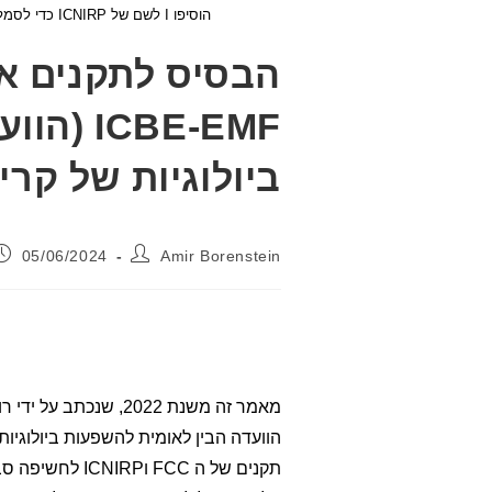
הוסיפו I לשם של ICNIRP כדי לסמל את כך שהגוף הזה מגן על התעשיה המזהמת ולא על בריאות הציבור
הבסיס לתקנים אינ
CBE-EMF
ביולוגיות של קרי
מחבר:
פורסם:
05/06/2024
Amir Borenstein
הוועדה הבין לאומית להשפעות ביולוגיות 