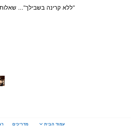
Ski
"ללא קרינה בשבילך"... שאלות, הדרכה ויעוץ בת
t
conten
עמוד הבית
מדריכים
רג