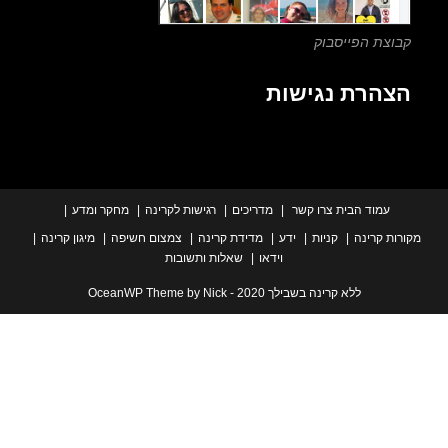
צת הפייסבוק
הרת נגישות
עמוד הבית
צרו קשר
מדריכים
רגישות לקרינה
מחקר ומדע
ת קרינה
קניות
ידע
מדידת קרינה
צמצום חשיפה
מיגון קרינה
וידאו
שאלות ותשובות
ללא קרינה בשבילך 2020 - OceanWP Theme by Nick