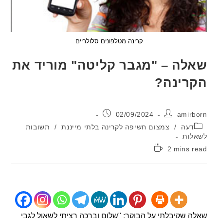
קרינה מטלפונים סלולריים
ה – "מגבר קליטה" מוריד את
ינה?
:
פורסם:
02/09/2024
ami
יה:
עה
/
צמצום חשיפה לקרינה בלתי מייננת
/
תשובות
ות
2 mins
:
שקיבלתי על הבוקר: "שלום וברכה רציתי לשאול לגבי