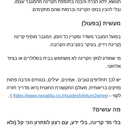
, ללא הכרה והבנה בתוספת הקרינה מהמגבר עצמו,
להבין בנזקי הקרינה וברמות שהם מתקימים.
ית (בפעול)
 המגבר משדר ומקרין כל הזמן. המגבר מוסיף קרינה
ת רדיו), בעיקר בסביבתו הקרובה.
ודע לנזקי הקרינה לא משתמש בבית בסלולרים או בציוד
י.
ך תחליפים טובים , אמינים, יעילים, בטוחים והרבה פחות
ם בריאותית, מעולם התקשורת החוטית (ראו מדריך חזרה
 –
https://www.norad4u.co.il/guidesh/return2wired/
) .
עושים?
מד קרינה, בלי ידע, עם רצון לפתרון הכי קל (ולא