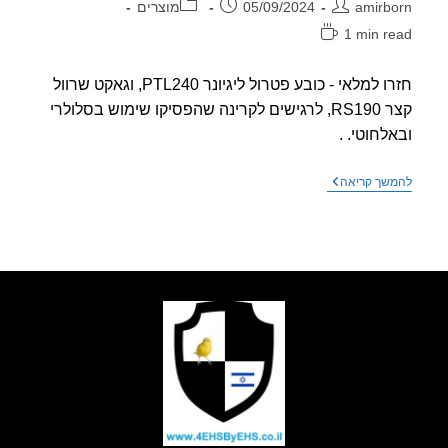
ר:
פורסם:
קטגוריה:
amirb
05/09/2024
מוצרים
1 min r
אה:
חזרו למלאי - כובע פטרול ליגיונר PTL240, וגאקט שרוול
קצר RS190, לרגישים לקרינה שהפסיקו שימוש בסלולרי
לחוטי. .
חזרו
שך קריאה
למלאי
–
כובע
פטרול
ליגיונר
וגאקט
שרוול
קצר