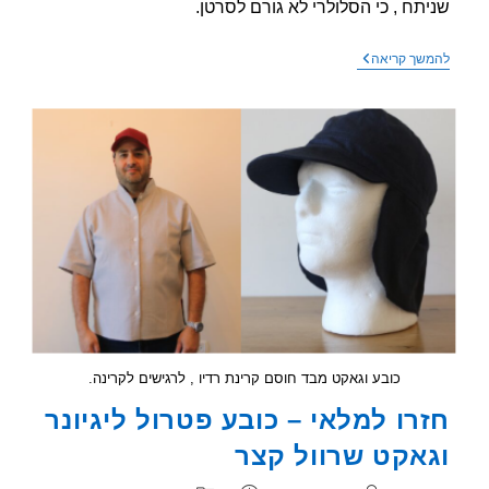
תח , כי הסלולרי לא גורם לסרטן.
מחקר
שך קריאה
חדש
–
אין
קשר
בין
סלולרי
לסרטן
–
האומנם?
כובע וגאקט מבד חוסם קרינת רדיו , לרגישים לקרינה.
רו למלאי – כובע פטרול ליגיונר
אקט שרוול קצר