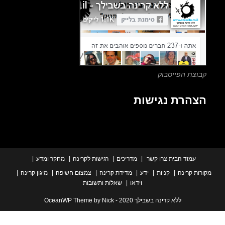
search
panel.
צת הפייסבוק
הרת נגישות
עמוד הבית
צרו קשר
מדריכים
רגישות לקרינה
מחקר ומדע
ת קרינה
קניות
ידע
מדידת קרינה
צמצום חשיפה
מיגון קרינה
וידאו
שאלות ותשובות
ללא קרינה בשבילך 2020 - OceanWP Theme by Nick