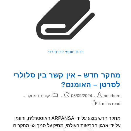
בדים חוסמי קרינת רדיו
קר חדש – אין קשר בין סלולרי
רטן – האומנם?
ר:
פורסם:
קטגוריה:
amirb
05/09/2024
ביקורת
/
מחקר
4 mins r
אה:
מחקר חדש בוצע על ידי ARPANSA האוסטרלית, והוזמן
על ידי ארגון הבריאות העולמי, מסיק על סמך 63 מחקרים