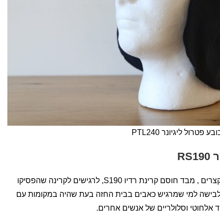
ובע פטרול ליגיונר PTL240
RS
חזר למלאי – גאקט\חולצה עם שרוולים קצרים , מבד חוסם קרינת רדיו S190, לרגישים לקרינה שהפסיקו
לבישה למי שמרגיש כאבים בבית החזה בעת
שהיה במקומות עם
ד אלחוטי וסלולריים של אנשים אחרים.