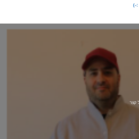
-)
ל קצר