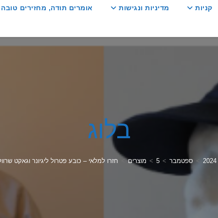
קניות
מדיניות ונגישות
אומרים תודה, מחזירים טובה :
בלוג
2024
>
ספטמבר
>
5
>
מוצרים
>
חזרו למלאי – כובע פטרול ליגיונר וגאקט שרוו