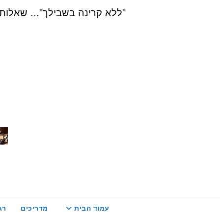
Ski
"ללא קרינה בשבילך"... שאלות, הדרכה ויעוץ בת
t
conten
עמוד הבית
מדריכים
רג