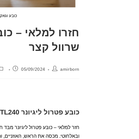
כובע וגאקט
חזרו למלאי – כוב
שרוול קצר
מחבר:
פורסם:
05/09/2024
amirborn
כובע פטרול ליגיונר PTL240
ובאלחוטי. מכסה את הראש, האוזניים, וה