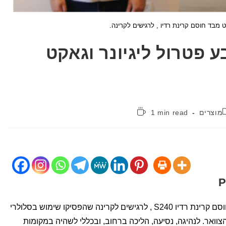
 מבד חוסם קרינת רדיו , לרגישים לקרינה.
ע פטרול ליגיונר וגאקט
קטגוריה:
זמן
מוצרים
1 min read
קריאה:
חזר למלאי – כובע פטרול ליגיונר מבד חוסם קרינת רדיו S240 , לרגישים לקרינה שהפסיקו שימוש בסלולרי
צוואר. לנהיגה, נסיעה, הליכה ברחוב, ובכללי לשהיה במקומות