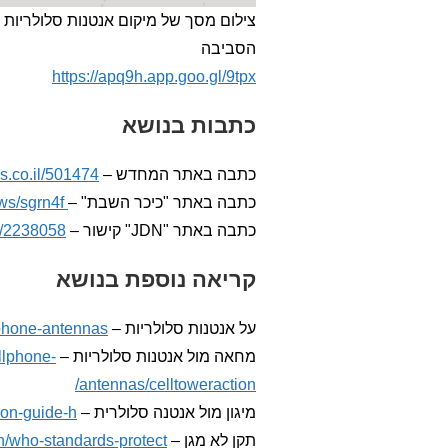
הסביבה
https://apq9h.app.goo.gl/9tpx
כתבות בנושא
כתבה באתר המחדש –
s.co.il/501474/
כתבה באתר "כיכר השבת" –
https://www.kikar.co.il/haredim-news/sgrn4f
כתבה באתר "JDN" קישור –
l/2238058/
קריאה נוספת בנושא
על אנטנות סלולריות –
phone-antennas/
מחאה מול אנטנות סלולריות –
llphone-
antennas/celltoweraction/
מיגון מול אנטנה סלולרית –
ion-guide-h/
תקן לא מגן –
/who-standards-protect/