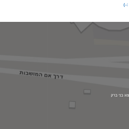
-)
וג בני ברק