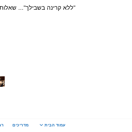
Ski
"ללא קרינה בשבילך"... שאלות, הדרכה ויעוץ בת
t
conten
עמוד הבית
מדריכים
רג