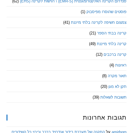
ינה האלקטרומגנטית (EMR-S) \ רגישות לקרינה (EHS)
(62)
ם שהוסרו מפיסבוק
(1)
חשיפה לקרינה בלתי מייננת
(41)
 בבתי הספר
(21)
בלתי מייננת
(49)
 ברכבים
(12)
ת
(4)
מקרה
(8)
 מגן
(20)
ת לשאלות
(39)
ות אחרונות
am
על
התקנה של מערכת בידור אנדרויד ברכב וכיבוי כל השידורים