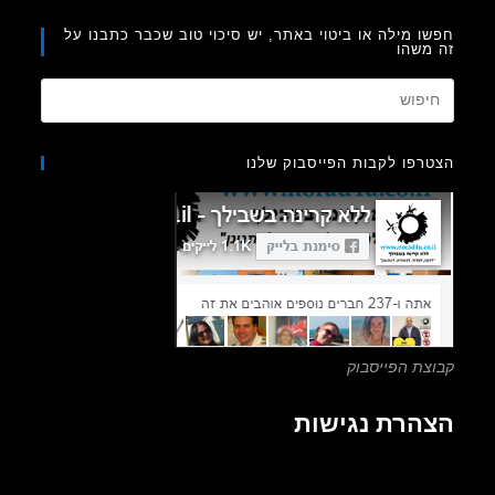
ו מילה או ביטוי באתר, יש סיכוי טוב שכבר כתבנו על
משהו
Press
Escape
to
רפו לקבות הפייסבוק שלנו
close
the
search
panel.
צת הפייסבוק
הרת נגישות