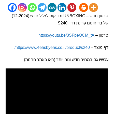
סרטון חדש – UNBOXING ובדיקות לגליל חדש (12-2024)
חוסם קרינת רדיו S240
 –
https://youtu.be/3SFpeQCM_tA
וצר –
https://www.4ehsbyehs.co.il/product/s240/
 גם במחיר חדש ונוח יותר (ראו באתר החנות)