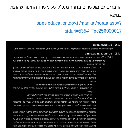
ם גם מוכשרים בחזור מנכ"ל של משרד החינוך שהוצא
:
apps.education.gov.il/mankal/horaa.
siduri=535#_Toc25600