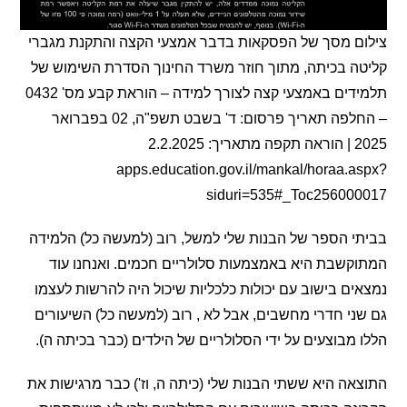
ם מסך של הפסקאות בדבר אמצעי הקצה והתקנת מגברי
 בכיתה, מתוך חוזר משרד החינוך הסדרת השימוש של
תלמידים באמצעי קצה לצורך למידה – הוראת קבע מס' 0432
– החלפה תאריך פרסום: ד' בשבט תשפ"ה, 02 בפברואר
2025 | הוראה תקפה מתאריך: 2.2.2025
apps.education.gov.il/mankal/horaa.
siduri=535#_Toc25600
 הספר של הבנות שלי למשל, רוב (למעשה כל) הלמידה
שבת היא באמצמעות סלולריים חכמים. ואנחנו עוד
ם בישוב עם יכולות כלכליות שיכול היה להרשות לעצמו
י חדרי מחשבים, אבל לא , רוב (למעשה כל) השיעורים
מבוצעים על ידי הסלולריים של הילדים (כבר בכיתה ה).
ה היא ששתי הבנות שלי (כיתה ה, וז') כבר מרגישות את