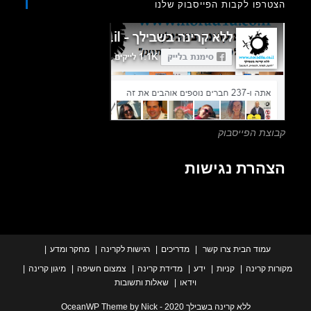
רפו לקבות הפייסבוק שלנו
close
the
search
panel.
צת הפייסבוק
הרת נגישות
עמוד הבית
צרו קשר
מדריכים
רגישות לקרינה
מחקר ומדע
ת קרינה
קניות
ידע
מדידת קרינה
צמצום חשיפה
מיגון קרינה
וידאו
שאלות ותשובות
ללא קרינה בשבילך 2020 - OceanWP Theme by Nick