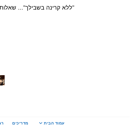
Ski
"ללא קרינה בשבילך"... שאלות, הדרכה ויעוץ בת
t
conten
עמוד הבית
מדריכים
רג