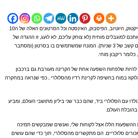
סרטון (ארוך -16 דקות) המסביר איך הטיקטוק, היוטיוב, הפיסבוק, האינסטה וכל הסרטונים האלה של ה10
תכם למוגבלים מוחית (לא צוחק עליכם, לא לועג, זו ההגדה של
אנשים עם חוסר יכולת לקרא, לכתוב, ועם קשב של 3 שניות). המונח שמשתמשים בו בסרטון (ומסתבר
ול להיות שלפחות השפעה אחת של הקרינה מעורבת גם ברכבון
לוקוז במוח בחשיפה לקרינת רדיו מהסלולרי ,
כפי שנראה במחקרה
ולדו עם הסלולרי ביד, שהם כבר שני ביליון מתושבי העולם, ומביע
הובלת העולם.
ת ההשפעות הללו אצל לקוחות שלי, ואנשים שמבקשים תמיכה
ורים סלולריים. הם מתקשרים מהסלולרי, תוך כדי שהם עושים