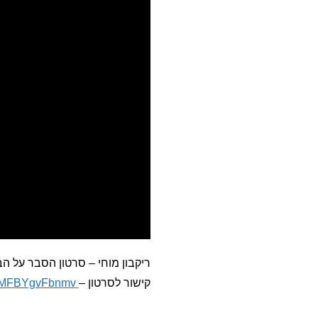
ריקבון מוחי – סרטון הסבר על ה
קישור לסרטון –
https://youtu.be/7Od5rp1AFYk?si=ULZB8MFBYgvFbnmv