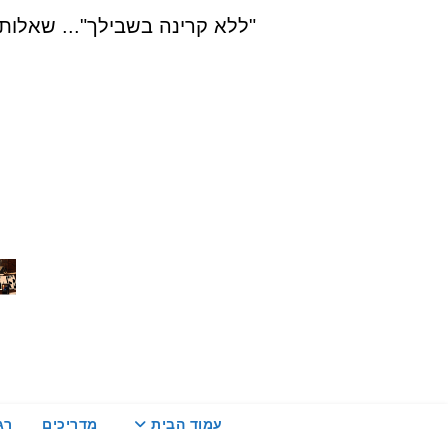
Ski
"ללא קרינה בשבילך"... שאלות, הדרכה ויעוץ בת
t
conten
עמוד הבית
מדריכים
רג