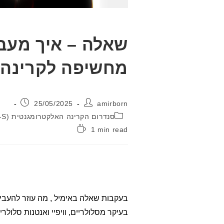
שאלה – איך מעב
מחשיפה לקרינה
מחבר:
פורסם:
25/05/2025
amirborn
קטגוריה:
סנדרום הקרינה האלקטרומגנטית (EMR-S) \ רגישות לקרינה (EHS)
זמן
1 min read
קריאה:
בעקבות שאלה באימיל , מה עוזר להעביר
בעיקר מסלולריים, וויפיי ואנטנות סלולרי