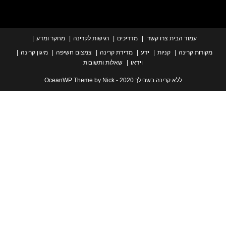
עמוד הבית
צרו קשר
מדריכים
רגישות לקרינה
מחקר ומדע
ת קרינה
קניות
ידע
מדידת קרינה
צמצום חשיפה
מיגון קרינה
וידאו
שאלות ותשובות
ללא קרינה בשבילך 2020 - OceanWP Theme by Nick