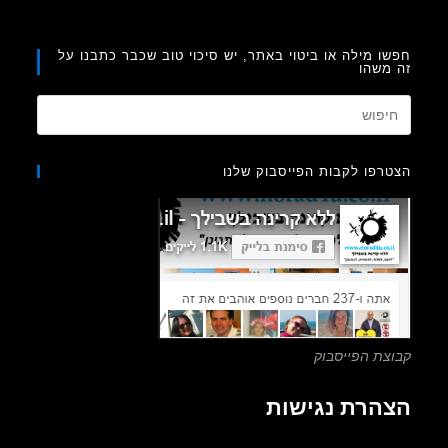
ו מילה או ביטוי באתר, יש סיכוי טוב שכבר כתבנו על
משהו
Press
Escape
to
רפו לקבות הפייסבוק שלנו
close
the
search
panel.
צת הפייסבוק
הרת נגישות