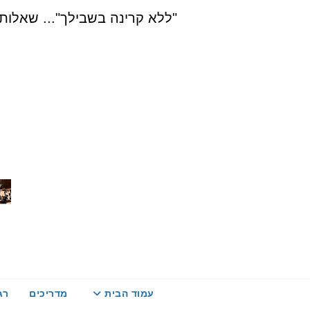
Ski
"ללא קרינה בשבילך"... שאלות, הדרכה ויעוץ בת
t
conten
עמוד הבית
מדריכים
רג