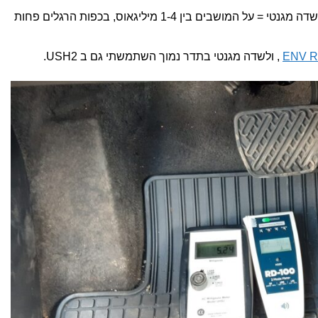
דבר ראשון בדקתי קרינה ברכב המוצע. שדה מגנטי = על המושבים בין 1-4 מיליגאוס, בכפות הרגלים פחות
, ולשדה מגנטי בתדר נמוך השתמשתי גם ב USH2.