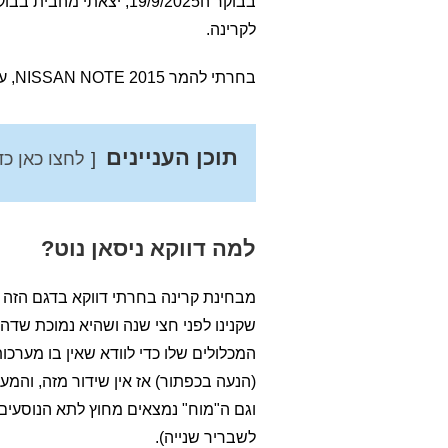
בבוקר ה19/9/2025, יצא
לקרינה.
בחרתי להמר NISSAN NOTE 2015, על פי הצרכים שלנו , ובאותה עסקה גם מכרנו את המאזדה 6 2012.
תוכן העניינים
לחצו כאן כד
למה דווקא ניסאן נוט?
מבחינת קרינה בחרתי דווקא בדגם הזה של
שקנינו לפני חצי שנה ושהיא נמוכת שדה
המכלולים שלו כדי לוודא שאין בו מערכ
(הנעה בכפתור) אז אין שידור מזה, והמ
וגם ה"מוח" נמצאים מחוץ לתא הנוסעים 
לשבריר שנייה).