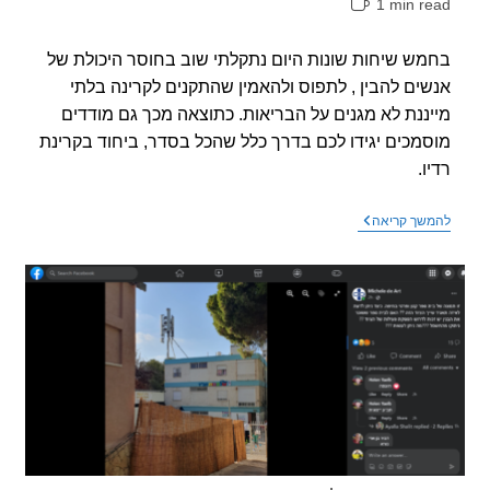
1 min r
אה:
ש שיחות שונות היום נתקלתי שוב בחוסר היכולת של
ים להבין , לתפוס ולהאמין שהתקנים לקרינה בלתי
ננת לא מגנים על הבריאות. כתוצאה מכך גם מודדים
מכים יגידו לכם בדרך כלל שהכל בסדר, ביחוד בקרינת
.
התקנים
שך קריאה
לא
נועדו
להגן
על
הבריאות
שלנו
,
אלא
על
התעשיה
והמזהמים!