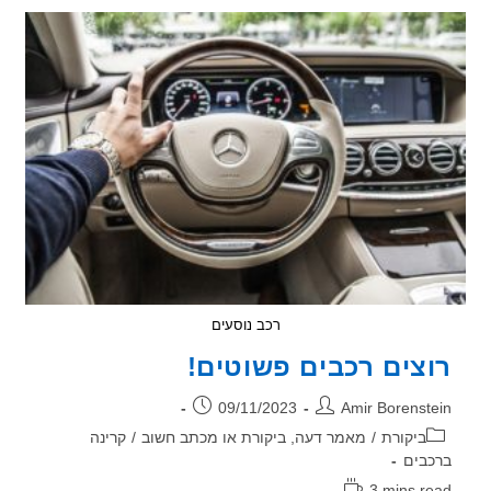
יודעים
ש"חוטי
זה
הכי
אחי!"
רכב נוסעים
צים רכבים פשוטים!
ר:
פורסם:
09/11/2023
Amir Borenst
וריה:
ביקורת
/
מאמר דעה, ביקורת או מכתב חשוב
/
קרינה
בים
3 mins r