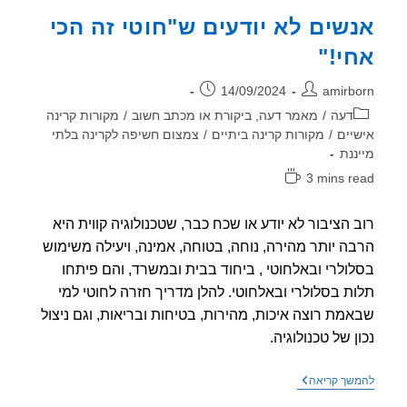
שים לא יודעים ש"חוטי זה הכי
י!"
ר:
פורסם:
14/09/2024
amirb
וריה:
דעה
/
מאמר דעה, ביקורת או מכתב חשוב
/
מקורות קרינה
יים
/
מקורות קרינה ביתיים
/
צמצום חשיפה לקרינה בלתי
ננת
3 mins r
אה:
 הציבור לא יודע או שכח כבר, שטכנולוגיה קווית היא
ה יותר מהירה, נוחה, בטוחה, אמינה, ויעילה משימוש
ולרי ובאלחוטי , ביחוד בבית ובמשרד, והם פיתחו
ת בסלולרי ובאלחוטי. להלן מדריך חזרה לחוטי למי
מת רוצה איכות, מהירות, בטיחות ובריאות, וגם ניצול
ן של טכנולוגיה.
אנשים
שך קריאה
לא