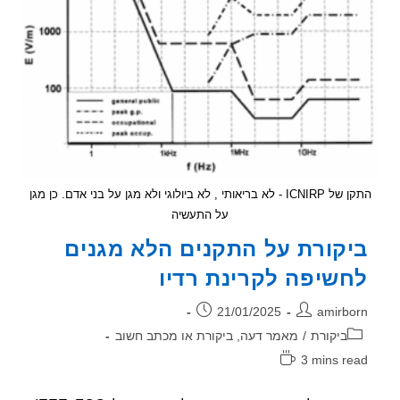
החולה
התקן של ICNIRP - לא בריאותי , לא ביולוגי ולא מגן על בני אדם. כן מגן
על התעשיה
קורת על התקנים הלא מגנים
שיפה לקרינת רדיו
ר:
פורסם:
21/01/2025
amirb
וריה:
ביקורת
/
מאמר דעה, ביקורת או מכתב חשוב
3 mins r
אה: