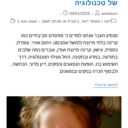
 טכנולוגיה
ר:
פורסם:
04/01/2025
amirb
וריה:
זמן
דעה
/
מאמר דעה, ביקורת או מכתב חשוב
1 min read
קריאה:
יון העבר אנחנו למדים כי מזהמים סביבתיים כמו
נה בלתי מייננת (למשל אסבסט, זיהום אוויר, עופרת,
ית, עישון, קרינה מייננת ועוד), עוברים כמה שלבים
דעה, במדע ובתקינה, החל מגילוי הטכנולוגיה, דרך
מוש בה, הופעת הנפגעים והנזקים, דיון מדעי, הכחשה ,
סוף הכרה בנזקים ובנפגעים.
שלבים
שך קריאה
בהכרה
בנפגעים
ובסיכון
של
טכנולוגיה