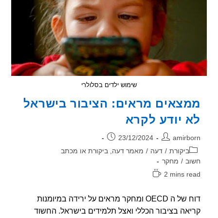
שימוש ילדים בסלולרי
צאים מראים: הציבור בישראל
 יודע לקרא
ר:
פורסם:
23/12/2024
amirb
וריה:
ביקורת
/
דעה
/
מאמר דעה, ביקורת או מכתב
ב
/
מחקר
2 mins r
אה:
דוח של ה OECD ומחקר מראים על ירידה במיומנות
אה בציבור הכללי ואצל תלמידים בישראל. החשוד