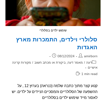
שימוש ילדים בסלולרי
ולרי וילדים, התמכרות מארץ
גדות
ר:
פורסם:
08/12/2024
amirb
וריה:
דעה
/
מאמר דעה, ביקורת או מכתב חשוב
/
מקורות קרינה
יים
1 min r
אה:
קטע קצר מתוך כתבה שלמה (כנראה) בערוץ 12 , על
פעה של הסלולריים והמסכיים הניידים על ילדים. יש
ור מייד שימוש ילדים בסלולריים