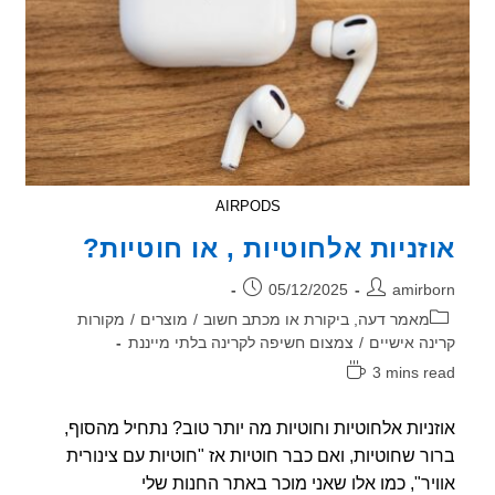
AIRPODS
זניות אלחוטיות , או חוטיות?
ר:
פורסם:
05/12/2025
amirb
וריה:
מאמר דעה, ביקורת או מכתב חשוב
/
מוצרים
/
מקורות
נה אישיים
/
צמצום חשיפה לקרינה בלתי מייננת
3 mins r
אה:
ניות אלחוטיות וחוטיות מה יותר טוב? נתחיל מהסוף,
ר שחוטיות, ואם כבר חוטיות אז "חוטיות עם צינורית
יר", כמו אלו שאני מוכר באתר החנות שלי