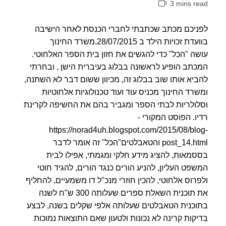
3 mins r
בילדים,
כולל
אה:
קרינה
אלקטרומגנטית
יכם מכתב שכתבתי לחברי הכנסת לאחר הישיבה
בוועדת זכויות הילד ב 28/07/2015.משרד החינוך
ה "הכל" כדי להגשים את חזון בית הספר האלחוטי.
תב הופיע לראשונה בבלוג בעיברית הישן , ובחרתי
יא אותו שוב בבלוג זה, מכיוון ששום דבר לא השתנה,
רד החינוך מכניס עוד ועוד טכנולוגיות אלחוטיות
ולריות לבתי הספר ומגביר בהם את החשיפה לקרינת
ו. הפוסט המקורי -
https://norad4uh.blogspot.com/2015/08/bl
post_14.html והטאבלטים"הכל" זה אומר לדבר
מאות, להציג מידע חלקי ומגמתי, אפילו לבית
פט העליון, להניע הורים כנגד הורים, להגיד חוטי
רוס אלחוטי, להכין חוזרי מנכ"ל דו משמעיים, להחליף
את תוכנית השאלת ספרים שעלותה 300 ש"ח לשנה
כנית הטאבלטים שעלותה אלפי שקלים בשנה, לבצע
קות קרינה לא נכונות ולטעון שאם התוצאות נמוכות