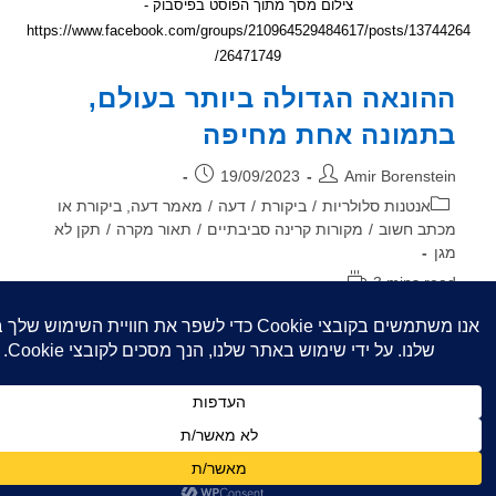
צילום מסך מתוך הפוסט בפיסבוק -
https://www.facebook.com/groups/210964529484617/posts/137
26471749/
ונאה הגדולה ביותר בעולם,
מונה אחת מחיפה
ר:
פורסם:
19/09/2023
Amir Borenst
וריה:
אנטנות סלולריות
/
ביקורת
/
דעה
/
מאמר דעה, ביקורת או
ב חשוב
/
מקורות קרינה סביבתיים
/
תאור מקרה
/
תקן לא
3 mins r
אה:
ונה בפוסט שפורסם בקבוצה שלנו בפיסבוק (ראו
ום מסך למטה), היא התמונה של ההונאה הכי גדולה
צלחת שמתנהלת כבר יותר מ40 שנה בארץ ובעולם.
ההונאה
שך קריאה
הגדולה
ביותר