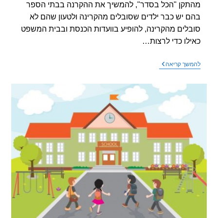
קן "הכל בסדר", להמשיך את ההקרנה בבתי הספר
 יש כבר ילדים שסובלים מהקרינה ולטעון שהם לא
לים מהקרינה, להופיע בוועדות הכנסת ובבית המשפט
לו כדי לרצות…
מכתב
שך קריאה
לחברי
הכנסת
לאחר
ישיבה
בוועדת
זכויות
הילד
ב28/7/2015