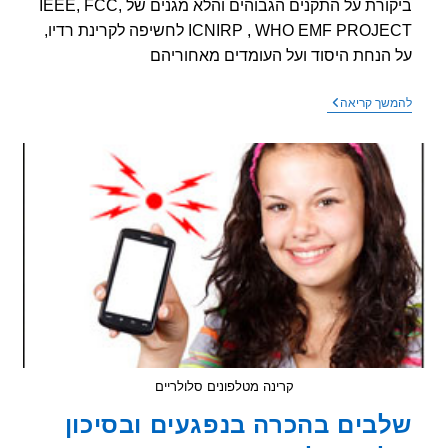
ביקורת על התקנים הגבוהים והלא מגנים של IEEE, FCC,
ICNIRP , WHO EMF PROJECT לחשיפה לקרינת רדיו,
הנחת היסוד ועל העומדים מאחוריהם
ביקורת
שך קריאה
על
התקנים
הלא
מגנים
לחשיפה
לקרינת
רדיו
קרינה מטלפונים סלולריים
בים בהכרה בנפגעים ובסיכון