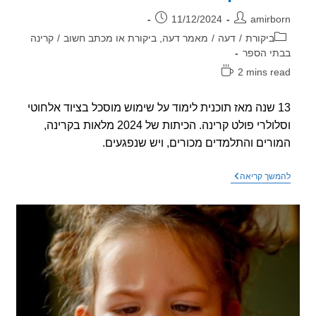
ר:
פורסם:
11/12/2024
amirb
וריה:
ביקורת
/
דעה
/
מאמר דעה, ביקורת או מכתב חשוב
/
קרינה
י הספר
2 mins r
אה:
1 שנה מאז תוכנית לימוד על שימוש מוסכל בציוד אלחוטי
וסלולרי פולט קרינה. הכיתות של 2024 מלאות בקרינה,
רים והתלמדים מכורים, ויש שנפגעים.
מצב
שך קריאה
הקרינה
בבתי
הספר
2024