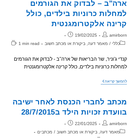
ה"ב – לבדוק את הגורמים
חלות כרוניות בילדים, כולל
ינה אלקטרומגנטית
ר:
פורסם:
19/02/2025
amirb
וריה:
זמן
כללי
/
מאמר דעה, ביקורת או מכתב חשוב
1 min read
קריאה:
י ג'וניר, שר הבריאות של ארה"ב - לבדוק את הגורמים
לות כרוניות בילדים, כולל קרינה אלקטרומגנטית
קנדי
שך קריאה
ג'וניר,
שר
הבריאות
תב לחברי הכנסת לאחר ישיבה
של
ארה"ב
עדת זכויות הילד ב28/7/2015
–
לבדוק
את
ר:
פורסם:
22/01/2025
amirb
הגורמים
למחלות
וריה:
מאמר דעה, ביקורת או מכתב חשוב
/
מכתבים
כרוניות