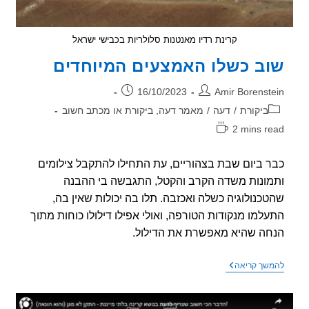
קרינת רדיו מאנטנות סלולריות בכבישי ישראל
ב כשלו האמצעים המיוחדים
ר:
פורסם:
16/10/2023
Amir Borenst
וריה:
ביקורת
/
דעה
/
מאמר דעה, ביקורת או מכתב חשוב
2 mins r
אה:
 ביום שבת בצהוריים, עת התחילו להתקבל צילומים
ונות משדה הקרב והקטל, התגבשה בי ההבנה
כנולוגיה כשלה ואכזבה. תלו בה יכולות שאין בה,
למו מנקודות הטורפה, ואולי אפילו דילולו כוחות מתוך
ה שהיא מאפשרת את הדילול.
שוב
שך קריאה
כשלו
האמצעים
המיוחדים