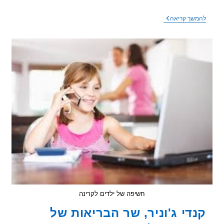
אוזניות
שך קריאה
אלחוטיות
,
או
חוטיות?
חשיפה של ילדים לקרינה
די ג'וניר, שר הבריאות של