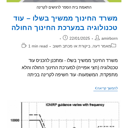
התאמת בית הספר לרגישים לקרינה
רד החינוך ממשיך בשלו – עוד
נולוגיה במערכת החינוך החולה
ר:
פורסם:
22/01/2025
amirb
וריה:
זמן
מאמר דעה, ביקורת או מכתב חשוב
1 min read
קריאה:
ד החינוך ממשיך בשלו - ומתכנן להכניס עוד
ולוגיה (חצי אפוייה) למערכת החינוך החולה והלא
קדת. המשמעות- עוד חשיפה לקרינה בכיתה
משרד
שך קריאה
החינוך
ממשיך
בשלו
–
עוד
טכנולוגיה
במערכת
החינוך