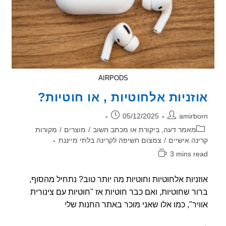
AIRPODS
זניות אלחוטיות , או חוטיות?
ר:
פורסם:
05/12/2025
amirb
וריה:
מאמר דעה, ביקורת או מכתב חשוב
/
מוצרים
/
מקורות
נה אישיים
/
צמצום חשיפה לקרינה בלתי מייננת
3 mins r
אה:
ניות אלחוטיות וחוטיות מה יותר טוב? נתחיל מהסוף,
ר שחוטיות, ואם כבר חוטיות אז "חוטיות עם צינורית
יר", כמו אלו שאני מוכר באתר החנות שלי