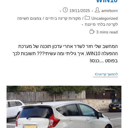
ר:
פורסם:
19/11/2025
amirb
וריה:
Uncategori
/
מקורות קרינה ביתיים
/
צמצום חשיפה
ינה בלתי מייננת
3 mins r
אה:
שב שלי חזר לשדר אחרי עדכון תוכנה של מערכת
ההפעלה WIN10. איך גיליתי ומה עשיתי??? תשובות לכך
סט ....כנסו!
הוייפיי
שך קריאה
חוזר
לשדר
ולהקרין
במחשב
אחרי
עדכון
תוכנה
של
WIN10