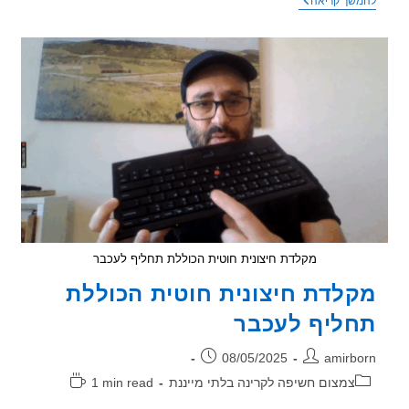
גילוי
שך קריאה
מוקדם
של
שידור
בבית
נמוך
קרינה
מקלדת חיצונית חוטית הכוללת תחליף לעכבר
לדת חיצונית חוטית הכוללת
ליף לעכבר
ר:
פורסם:
08/05/2025
amirb
וריה:
זמן
צמצום חשיפה לקרינה בלתי מייננת
1 min read
קריאה: