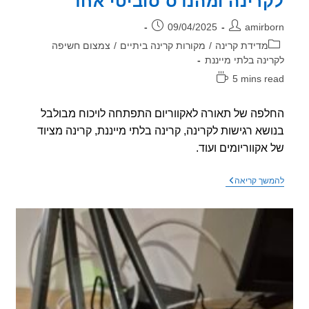
רינה ומהנדס סוביטי אחד
ר:
פורסם:
09/04/2025
amirb
וריה:
מדידת קרינה
/
מקורות קרינה ביתיים
/
צמצום חשיפה
ינה בלתי מייננת
5 mins r
אה:
פה של תאורה לאקווריום התפתחה לויכוח מבולבל
שא רגישות לקרינה, קרינה בלתי מייננת, קרינה מציוד
אקווריומים ועוד.
תאורה
שך קריאה
לאקווריום,
קרינה,
רגישות
לקרינה
ומהנדס
סוביטי
אחד