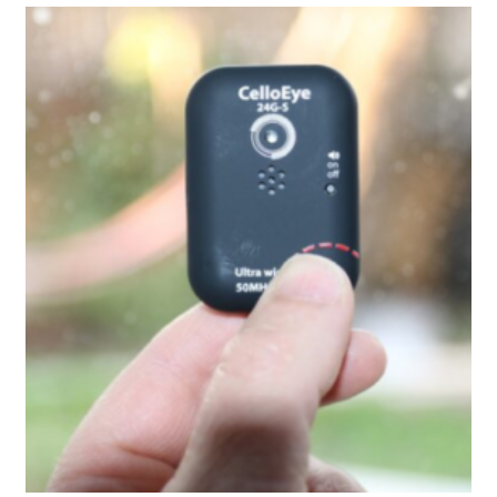
ביצוע
מיגון
זמני,
וכיבוי
שידורים
ממכשיר
חשמלי,
אצל
רגיש
לקרינה