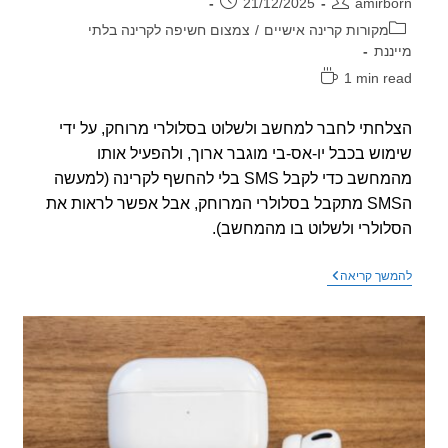
ר:
פורסם:
21/12/2025
amirb
וריה:
מקורות קרינה אישיים
/
צמצום חשיפה לקרינה בלתי
ננת
1 min r
אה:
חתי לחבר למחשב ולשלוט בסלולרי מרוחק, על ידי
וש בכבל יו-אס-בי מוגבר ארוך, ולהפעיל אותו
מהמחשב כדי לקבל SMS בלי להחשף לקרינה (למעשה
הSMS מתקבל בסלולרי המרוחק, אבל אפשר לראות את
ולרי ולשלוט בו מהמחשב).
שליטה
שך קריאה
על
סלולרי
מרחוק
ע"י
כבל
USB
מוגבר
ותוכנה
פשוטה