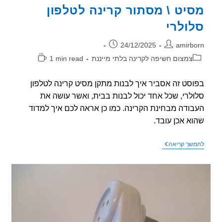
יט \ מסתור קרינה לטלפון
ולרי
ר:
פורסם:
24/12/2025
amirb
וריה:
זמן
צמצום חשיפה לקרינה בלתי מייננת
1 min read
קריאה:
סט זה אסביר איך לבנות מתקן מסיט קרינה לטלפון
לרי, שכל אחד יכול לבנות בבית, ואשר עושה את
ודה מבחינת הקרינה. כמו כן אראה לכם איך למדוד
א אכן עובד.
מסיט
שך קריאה
\
מסתור
קרינה
לטלפון
סלולרי