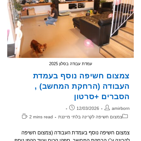
סלולרי
משדר
עמדת עבודה בסלון 2025
צום חשיפה נוסף בעמדת
בודה (הרחקת המחשב) ,
ברים +סרטון
ר:
פורסם:
12/03/2026
amirb
וריה:
זמן
צמצום חשיפה לקרינה בלתי מייננת
2 mins read
קריאה:
ום חשיפה נוסף בעמדת העבודה (צמצום חשיפה
ינה ע"י הרחקת המחשב, ספקי הכוח וציוד הקפי נוסף,