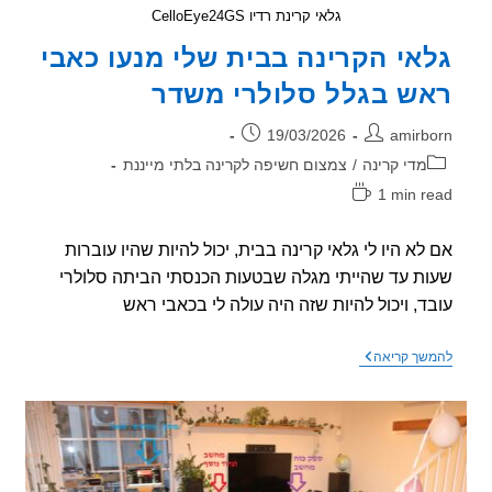
גלאי קרינת רדיו CelloEye24GS
אי הקרינה בבית שלי מנעו כאבי
ש בגלל סלולרי משדר
ר:
פורסם:
19/03/2026
amirb
וריה:
מדי קרינה
/
צמצום חשיפה לקרינה בלתי מייננת
1 min r
אה:
לא היו לי גלאי קרינה בבית, יכול להיות שהיו עוברות
ת עד שהייתי מגלה שבטעות הכנסתי הביתה סלולרי
ד, ויכול להיות שזה היה עולה לי בכאבי ראש
גלאי
שך קריאה
הקרינה
בבית
שלי
מנעו
כאבי
ראש
בגלל