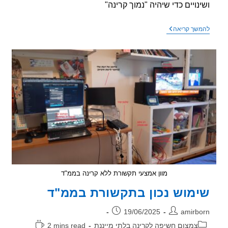
נויים כדי שיהיה "נמוך קרינה"
פוסט
שך קריאה
מהקבוצה
בפיסבוק
–
ב19/9/2025,
יצאתי
מהבית
בבוקר
למבצע
רכישת
רכב
מוון אמצעי תקשורת ללא קרינה בממ"ד
מוש נכון בתקשורת בממ"ד
ר:
פורסם:
19/06/2025
amirb
וריה:
זמן
צמצום חשיפה לקרינה בלתי מייננת
2 mins read