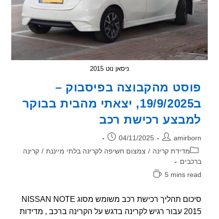
ניסאן נוט 2015
סט מהקבוצה בפיסבוק –
ב19/9/2025, יצאתי מהבית בבוקר
בצע רכישת רכב
ר:
פורסם:
04/11/2025
amirb
וריה:
מדידת קרינה
/
צמצום חשיפה לקרינה בלתי מייננת
/
קרינה
בים
5 mins r
אה:
סיכום תהליך רכישת רכב משומש מסוג NISSAN NOTE
2015 עבור רגיש לקרינה בדגש על הקרינה ברכב , מדידות