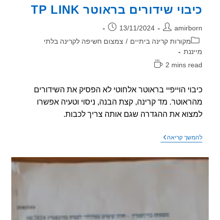
וי שידורים בראוטר TP LINK
ר:
פורסם:
13/11/2024
amirb
וריה:
מקורות קרינה ביתיים
/
צמצום חשיפה לקרינה בלתי
ננת
2 mins r
אה:
וי הוייפיי בראוטר אלחוטי לא הפסיק את השידורים
אוטר. מד קרינה, קצת הבנה, ניסוי וטעיה אפשרו
וא את ההגדרה שגם אותה צריך לכבות.
כיבוי
שך קריאה
שידורים
בראוטר
TP
LINK