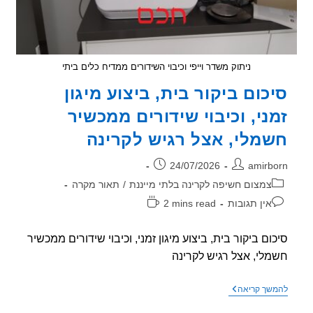
ניתוק משדר וייפי וכיבוי השידורים ממדיח כלים ביתי
כום ביקור בית, ביצוע מיגון
ני, וכיבוי שידורים ממכשיר
מלי, אצל רגיש לקרינה
ר:
פורסם:
24/07/2026
amirb
וריה:
צמצום חשיפה לקרינה בלתי מייננת
/
תאור מקרה
בות:
זמן
אין תגובות
2 mins read
קריאה:
ום ביקור בית, ביצוע מיגון זמני, וכיבוי שידורים ממכשיר
לי, אצל רגיש לקרינה
סיכום
שך קריאה
ביקור
בית,