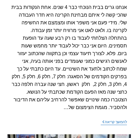
אנחנו גרים בבית הנוכחי כבר 4 שנים. אחת הנקודות בבית
י קשה לי איתם מבחינת הקרינה היא חדר העבודה
. מידי פעם אני משפר אותו ומצמצם את החשיפה
ינה בו. ולאט לאט אני מרוויח יותר זמן עבודה.
חלה הצלחתי לעבוד בו רק רבע שעה עד הופעת
ינים. היום אני כבר יכול לעבוד יותר מחמש שעות
ם. פלא. לצורך תיעוד עצמי וכן בתקווה שהכתוב יעזור
שים רגישים כמוני שעומדים בפני אותה בעיה, אני
 לכתוב ולתעד את השינויים. עד היום כתבתי על כך
בפרקים הקודמים של הסאגה: חלק 7, חלק 6, חלק 5, חלק
4, חלק 3, חלק 2, חלק ראשון. חצי שנה עברה חלפה כבר
י שנה מאז הפעם הקודמת שכתבתי על הנושא.
ברו כמה שינויים שאפשר להרחיב עליהם את הדיבור
סביר. מגמת הצימצום של…
שיפורים
שך קריאה
נוספים
בחדר
העבודה