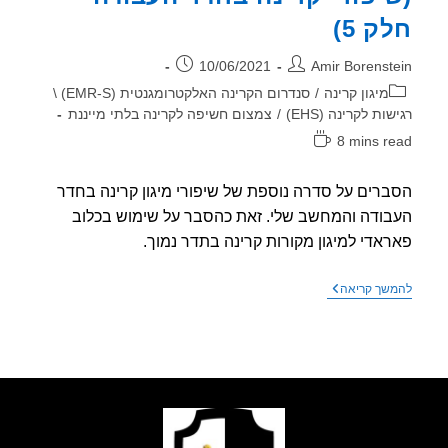
ק 5)
ר:
פורסם:
10/06/2021
Amir Borenst
וריה:
מיגון קרינה
/
סנדרום הקרינה האלקטרומגנטית (EMR-S) \
ות לקרינה (EHS)
/
צמצום חשיפה לקרינה בלתי מייננת
8 mins r
אה:
רים על סדרה נוספת של שיפורי מיגון קרינה בחדר
ודה והמחשב שלי. זאת כהסבר על שימוש בכלוב
אדי למיגון מקורות קרינה בתדר נמוך.
ללכת
שך קריאה
לישון
בלי
כאב
ראש
–
(שיפורי
קרינה
בחדר
העבודה