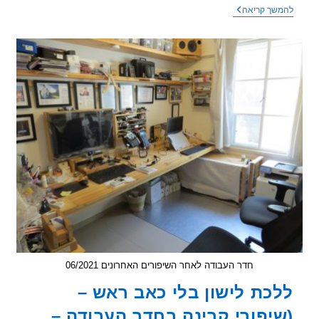
פחות
שך קריאה
זה
יותר
–
(שיפורי
קרינה
בחדר
העבודה
–
חלק
6)
חדר העבודה לאחר השיפורים האחרונים 06/2021
כת לישון בלי כאב ראש –
יפורי קרינה בחדר העבודה –