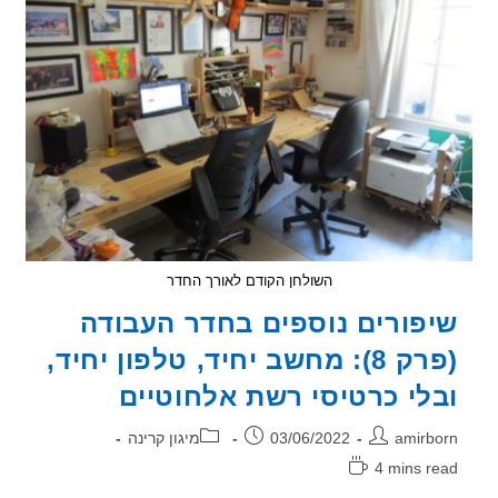
לחלון
השולחן הקודם לאורך החדר
פורים נוספים בחדר העבודה
(פרק 8): מחשב יחיד, טלפון יחיד,
לי כרטיסי רשת אלחוטיים
ר:
פורסם:
קטגוריה:
amirb
03/06/2022
מיגון קרינה
4 mins r
אה: