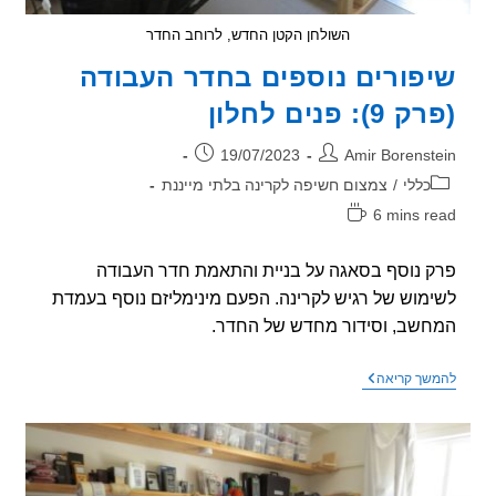
השולחן הקטן החדש, לרוחב החדר
פורים נוספים בחדר העבודה
): פנים לחלון
ר:
פורסם:
19/07/2023
Amir Borenst
וריה:
כללי
/
צמצום חשיפה לקרינה בלתי מייננת
6 mins r
אה:
 נוסף בסאגה על בניית והתאמת חדר העבודה
מוש של רגיש לקרינה. הפעם מינימליזם נוסף בעמדת
שב, וסידור מחדש של החדר.
שיפורים
שך קריאה
נוספים
בחדר
העבודה
(פרק
9):
פנים