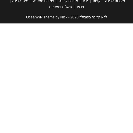
ת קרינה
קניות
ידע
מדידת קרינה
צמצום חשיפה
מיגון קרינה
וידאו
שאלות ותשובות
ללא קרינה בשבילך 2020 - OceanWP Theme by Nick