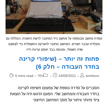
מחשב מבוססת על מחשב נייד המחובר לרשת החוטית, הכוללת גם
דת ועכבר חוטיים. המחשב מחובר להארקה החשמלית כדי לצמצם
שדה חשמלי, ומכוסה בבד חוסם קרינת רדיו.
ות זה יותר – (שיפורי קרינה
דר העבודה – חלק 6)
ר:
פורסם:
קטגוריה:
זמן
amirb
24/09/2021
כללי
6 mins read
קריאה:
רים על סדרה נוספת של צמצום חשיפה לקרינה
ר העבודה והמחשב שלי. הפעם הדגש היה על הוצאת
ד מיותר וויתור על מסך המחשב החיצוני