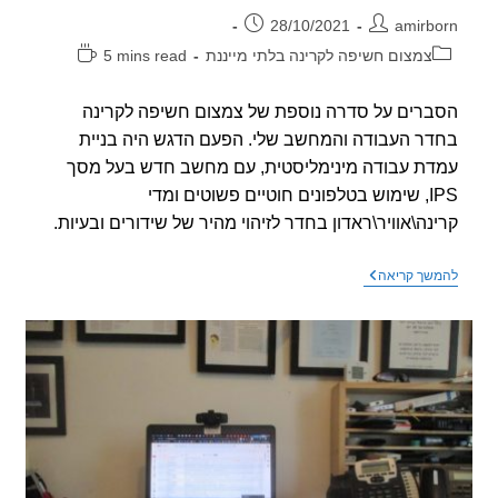
ר:
פורסם:
28/10/2021
amirb
וריה:
זמן
צמצום חשיפה לקרינה בלתי מייננת
5 mins read
קריאה:
רים על סדרה נוספת של צמצום חשיפה לקרינה
ר העבודה והמחשב שלי. הפעם הדגש היה בניית
ת עבודה מינימליסטית, עם מחשב חדש בעל מסך
IPS, שימוש בטלפונים חוטיים פשוטים ומדי
נה\אוויר\ראדון בחדר לזיהוי מהיר של שידורים ובעיות.
מחשב
שך קריאה
חדש,
מינימליזים
ומדי
קרינה
(שיפורי
קרינה
בחדר
העבודה
–
חלק
7)