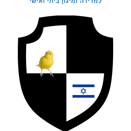
למדידה ומיגון ביתי ואישי