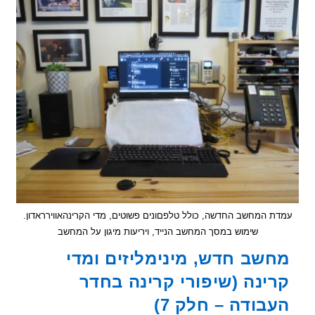
(פרק
8):
מחשב
יחיד,
טלפון
יחיד,
ובלי
כרטיסי
רשת
אלחוטיים
 המחשב החדשה, כולל טלפםונים פשוטים, מדי הקרינהאווירראדון.
שימוש במסך המחשב הנייד, ויריעות מיגון על המחשב
שב חדש, מינימליזים ומדי
ינה (שיפורי קרינה בחדר
בודה – חלק 7)