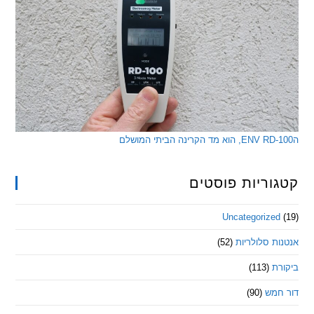
ריות פוסטים
Uncategorize
 סלולריות
(52)
ת
(113)
מש
(90)