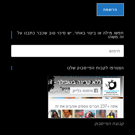
ו מילה או ביטוי באתר, יש סיכוי טוב שכבר כתבנו על
משהו
Press
Escape
to
רפו לקבות הפייסבוק שלנו
close
the
search
panel.
צת הפייסבוק