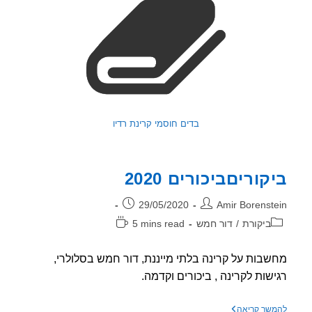
בדים חוסמי קרינת רדיו
קוריםביכורים 2020
ר:
פורסם:
29/05/2020
Amir Borenst
וריה:
זמן
ביקורת
/
דור חמש
5 mins read
קריאה:
בות על קרינה בלתי מייננת, דור חמש בסלולרי,
שות לקרינה , ביכורים וקדמה.
ביקוריםביכורים
שך קריאה