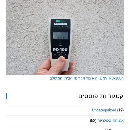
ריות פוסטים
Uncategorize
 סלולריות
(52)