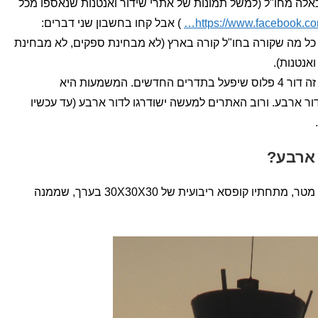
אלה מחו"ל (למשל תמונות של אתרי שידור ואנטנות שנאספו מכל
https://www.facebook.co
) אבל קחו בחשבון שני דברים:
כל מה שקורה בחו"ל קורה בארץ (לא מבחינת ספקים, לא מבחינת
ואנטנות).
2. הערכה שלי שמה שיפרס כרגע בארץ זה דור 4 פלוס שיפעל בתדרים החדשים. המשמעות היא
דור ארבע. ורוב האתרים למעשה ישודרגו לדור ארבע (עד עכשיו
 ארבע?
לוח אפור ברוחב של 20 ס"מ , על בערך מטר, מתחתיו קופסא ריבועית של 30X30X30 בערך, שממנה