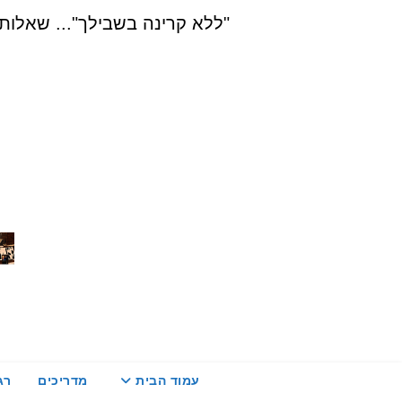
Ski
"ללא קרינה בשבילך"... שאלות, הדרכה ויעוץ בת
t
conten
עמוד הבית
מדריכים
רג