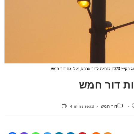
ע, אולי גם דור חמש.
ות דור חמש
קטגוריה:
זמן
דור חמש
4 mins read
קריאה: