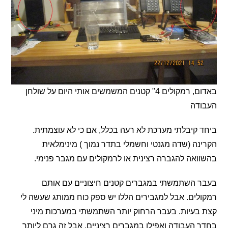
באדום, רמקולים 4" קטנים המשמשים אותי היום על שולחן
דה
קיבלתי מערכת לא רעה בכלל, אם כי לא עוצמתית.
ה (שדה מגנטי וחשמלי בתדר נמוך ) מינימלאית
אה להגברה רצינית או לרמקולים עם מגבר פנימי.
 השתמשתי במגברים קטנים חיצוניים עם אותם
ים. אבל למגבירים הללו יש ספק כוח ממותג שעשה לי
עיות. בעבר הרחוק יותר השתמשתי במערכות מיני
העבודה ואפילו במגברים רציניים, אבל זה גרם ליותר