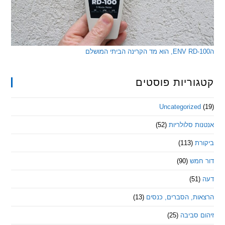
ריות פוסטים
Uncategorize
 סלולריות
(52)
ת
(113)
מש
(90)
ת, הסברים, כנסים
(13)
סביבה
(25)