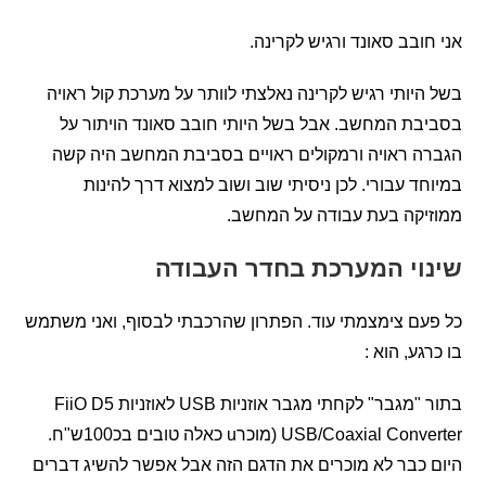
ובב סאונד ורגיש לקרינה.
יותי רגיש לקרינה נאלצתי לוותר על מערכת קול ראויה
ת המחשב. אבל בשל היותי חובב סאונד הויתור על
 ראויה ורמקולים ראויים בסביבת המחשב היה קשה
ד עבורי. לכן ניסיתי שוב ושוב למצוא דרך להינות
יקה בעת עבודה על המחשב.
וי המערכת בחדר העבודה
ם צימצמתי עוד. הפתרון שהרכבתי לבסוף, ואני משתמש
גע, הוא :
בתור "מגבר" לקחתי מגבר אוזניות USB לאוזניות FiiO D5
USB/Coaxial Converter (מוכרu כאלה טובים בכ100ש"ח.
כבר לא מוכרים את הדגם הזה אבל אפשר להשיג דברים