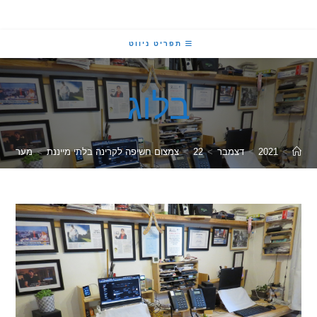
תפריט ניווט
בלוג
2021
>
דצמבר
>
22
>
צמצום חשיפה לקרינה בלתי מייננת
>
מערכת קול נמוכת