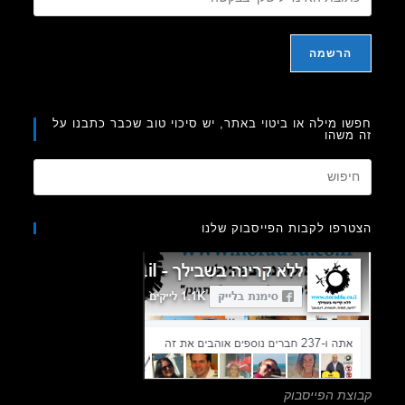
ו מילה או ביטוי באתר, יש סיכוי טוב שכבר כתבנו על
משהו
Press
Escape
to
רפו לקבות הפייסבוק שלנו
close
the
search
panel.
צת הפייסבוק