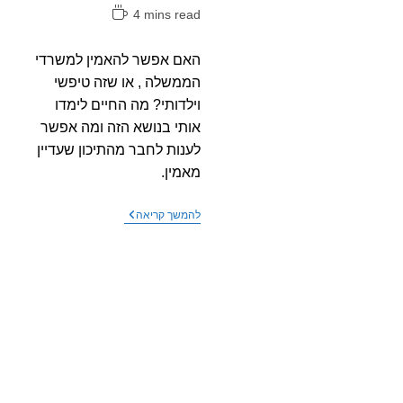
זמן
4 mins read
קריאה:
האם אפשר להאמין למשרדי
הממשלה , או שזה טיפשי
וילדותי? מה החיים לימדו
אותי בנושא הזה ומה אפשר
לענות לחבר מהתיכון שעדיין
מאמין.
להאמין
להמשך קריאה
לממשלה
או
לא
להאמין
–
האם
אנטנה
קרובה
עדיפה
על
רחוקה?