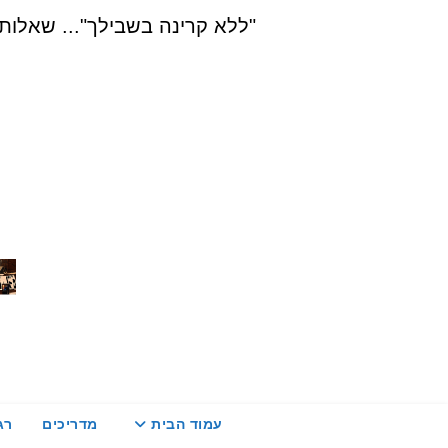
Ski
"ללא קרינה בשבילך"... שאלות, הדרכה ויעוץ בת
t
conten
עמוד הבית
מדריכים
רג