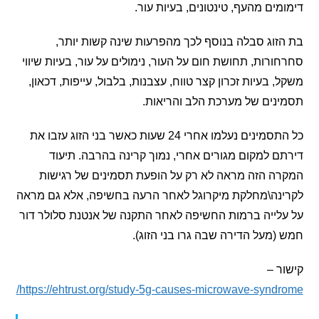
ים מהעף, טינטונים, בעיות עור.
וג סבלה בנוסף לכך מהפרעות שינה קשות יותר,
רות, תחושת חום על העור, נימולים על עור, בעיות שיווי
 בעיות זכרון קצר טווח, עצבנות, בלבול, עייפות, דכאון,
ים של מערכת הלב והריאות.
כל התסמינים נעלמו אחרי 24 שעות כאשר בני הזוג עזבו את
 למקום מגורים אחרי, נמוך קרינה בהרבה. תיעוד
 הזה מראה לא רק על הופעת תסמינים של רגישות
נה\מחלקת מיקרוגל לאחר הרעה בחשיפה, אלא גם מראה
ייה ברמות החשיפה לאחר התקנה של אנטנת סלולר דור
מעל הדירה שבה גרו בני הזוג).
 –
https://ehtrust.org/study-5g-causes-microwave-synd