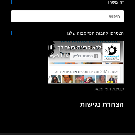
משהו
Press
Escape
to
רפו לקבות הפייסבוק שלנו
close
the
search
panel.
צת הפייסבוק
הרת נגישות