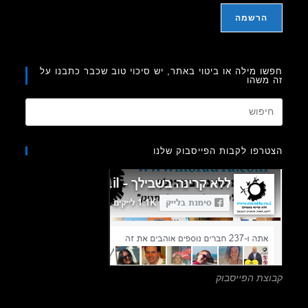
ו מילה או ביטוי באתר, יש סיכוי טוב שכבר כתבנו על
משהו
Press
Escape
to
רפו לקבות הפייסבוק שלנו
close
the
search
panel.
צת הפייסבוק