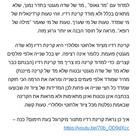
 עם "מד גאוס" , מד של שדה מגנטי בתדר נמוך, שלא
 בכלל ולא מודד קרינת רדיו. זוהי טעות קרדינאלית של
דד. טעות של מי שערך. טעות של מי שאמר "מילה של
. מראה על חוסר הבנה או יותר גרוע מזה.
 רדיו מציוד אלחוטי וסלולרי היא קרינת רדיו (לא שדה
) פועמת. כלומר אינה רציפה. יש בכל שנייה אלפי פולסים
. כדי למדוד קרינה כזו צריך מד קרינת רדיו (הבנתם כבר
ד של שדה מגנטי ובטוח שלא מד של קרינה מייננת)
שמודד אלפי פעמים בשנייה ומראה את הרמה הכי חזקה
כל חצי שנייה או פחות.לכן המדידות של ציוד זה שבוצעו
 אינן נכונות ואינן מתאימות ולא מראות את הקרינה
 נפלטת מכל ציוד אלחוטי וסלולרי. טעות קשה.
ן נראת קרינת רדיו מתנור מיקרוגל בעת חימום? ככה –
https://youtu.be/70b_QD