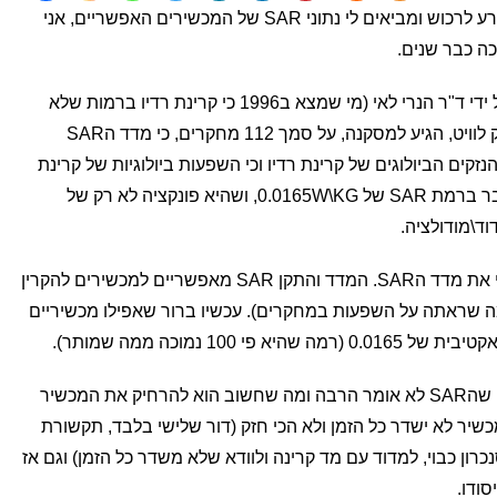
כל פעם ששואלים אותי איזה טלפון סלולרע לרכוש ומביאים לי נתוני SAR של המכשירים האפשריים, אני
מחקר שפורסם באפריל 2022 ונכתב על ידי ד"ר הנרי לאי (מי שמצא ב1996 כי קרינת רדיו ברמות שלא
מחממות גורמת לנזק לDNA) וד"ר בלאק לוויט, הגיע למסקנה, על סמך 112 מחקרים, כי מדד הSAR
זקים הביולוגים של קרינת רדיו וכי השפעות ביולוגיות של קרינת
רדיו מציוד סלולרי ואלחוטי מתקיימות כבר ברמת SAR של 0.0165W\KG, ושהיא פונקציה לא רק של
ד\מודולציה.
התוצאה של המחקר הזה מייתרת לגמרי את מדד הSAR. המדד והתקן SAR מאפשריים למכשירים להקרין
1 (פי מאה מהרמה שראתה על השפעות במחקרים). עכשיו ברור שאפילו מכשיריים
אז בבואכם לבחור מכשיר סלולרע , זכרו שהSAR לא אומר הרבה ומה שחשוב הוא להרחיק את המכשיר
יר לא ישדר כל הזמן ולא הכי חזק (דור שלישי בלבד, תקשורת
, סנכרון כבוי, למדוד עם מד קרינה ולוודא שלא משדר כל הזמן) וגם אז
סודו.