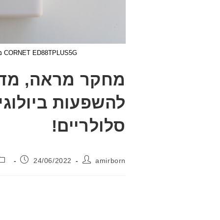
CORNET ED88TPLUS5G מודד קרינת רדיו בצמוד למכשיר טלפון סלולרי בעת ביצוע שיחה
להשפעות ביולוגי
סלולריים!
מחבר:
פורסם:
24/06/2022
amirborn