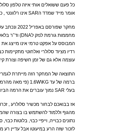
אומר מייד שמדד הSAR אינו רלוונטי , ככה כבר שנים.
המבוסס על אפקט טרמי אינו מייצג את הנ
עוצמה אלא גם של זמן חשיפה וצורת קידו
ברמה של עד .6W\KG
בעלי SAR נמוך עוברים את הרמה הביואקטיבית של 0.0165 (רמה שהיא פי 100 נמוכה ממה שמותר).
מהגוף וללמוד להשתמש בו בצורה שהמכש
נתונים כבוייה, וייפיי כבוי, בלוטות כבוי
לזכור שזה הרע במיעוטו אבל עדיין רע מי