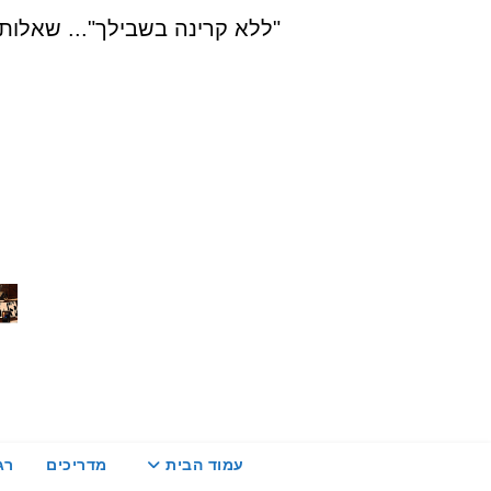
Ski
"ללא קרינה בשבילך"... שאלות, הדרכה ויעוץ בת
t
conten
עמוד הבית
מדריכים
רג