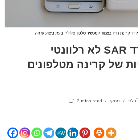
מחקר מראה, מדד SAR לא רלוונטי
ות של קרינה מטלפונים
קטגוריה:
זמן
כללי
/
מחקר
2 mins read
קריאה: