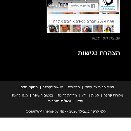
search
panel.
צת הפייסבוק
הרת נגישות
עמוד הבית
צרו קשר
מדריכים
רגישות לקרינה
מחקר ומדע
ת קרינה
קניות
ידע
מדידת קרינה
צמצום חשיפה
מיגון קרינה
וידאו
שאלות ותשובות
ללא קרינה בשבילך 2020 - OceanWP Theme by Nick