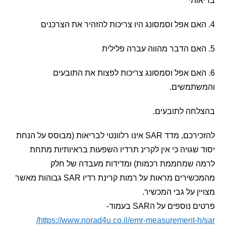
תי
אם אפל וסמסונג צריכות לפצות את התובעים
תמשים.
חה לתובעים.
להזכירכם, מדד SAR אינו רלוונטי לבריאות (מבוסס על הנחת
שגויה כי אין לקרינ תרדיו השפעות בראיותיות מתחת
 שמחממת רכמות) ומדידות מעבדה של חלק
מהמכשירים מראות על רמות קרינת רדיו SAR גבוהות מאשר
ן על גבי המכשיר.
וספים על הSAR בעמוד-
https://www.norad4u.co.il/emr-measurement-h