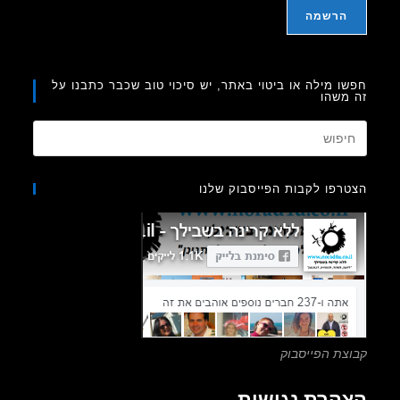
ו מילה או ביטוי באתר, יש סיכוי טוב שכבר כתבנו על
משהו
Press
Escape
to
רפו לקבות הפייסבוק שלנו
close
the
search
panel.
צת הפייסבוק
הרת נגישות