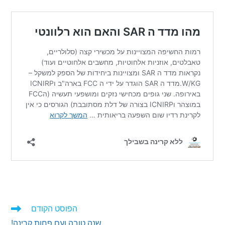
הפוסט הקודם
ים
שנה טובה ועם פחות קרינה!