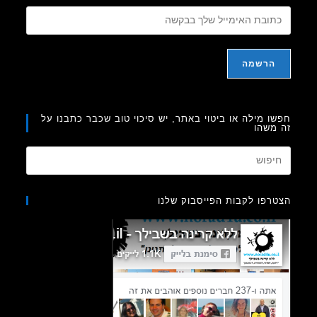
ו מילה או ביטוי באתר, יש סיכוי טוב שכבר כתבנו על
משהו
Press
Escape
to
רפו לקבות הפייסבוק שלנו
close
the
search
panel.