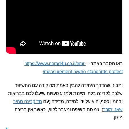
הסבר באתר –
https://www.norad4u.co.il/emr-
measurement-h/who-standards-pro
ו שהדרך היחידה להבין באמת מה קורה עם החשיפה
לקרינה בלתי מייננת ולמנוע טעויות שיעלו לכם בבריאות
ן כסף, היא על ידי למידה, מדידה (עם
מד קרינה מהיר
מוכר
), צמצום חשיפה ומעבר לקווי, וכאשר אין ברירה