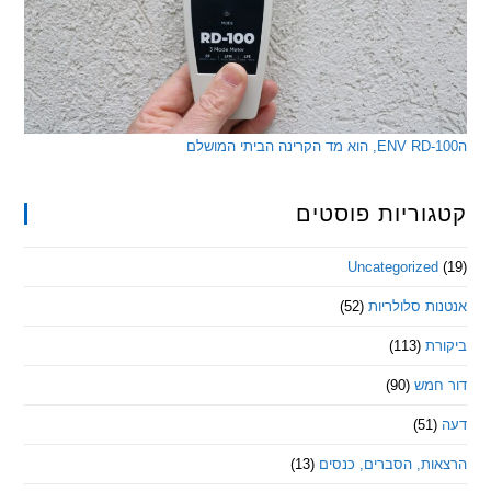
ריות פוסטים
Uncategorize
 סלולריות
(52)
ת
(113)
מש
(90)
ת, הסברים, כנסים
(13)