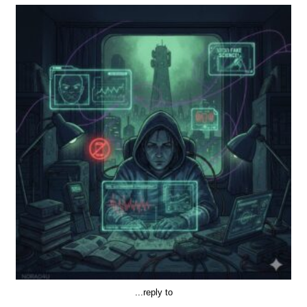
2026
"ללא
קרינה
בשבילך"
reply to...