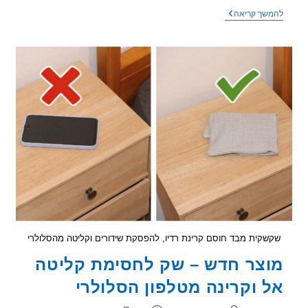
מד
שך קריאה
קרינה
זול
מאלי
אקספרס
–
האם
שווה
או
מטעה?
קית מבד חוסם קרינת רדיו, להפסקת שידורים וקליטה מהסלולרי
צר חדש – שק לחסימת קליטה
 וקרינה מטלפון הסלולרי