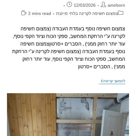
ר:
פורסם:
12/03/2026
amirb
וריה:
זמן
צמצום חשיפה לקרינה בלתי מייננת
2 mins read
קריאה:
ום חשיפה נוסף בעמדת העבודה (צמצום חשיפה
ינה ע"י הרחקת המחשב, ספקי הכוח וציוד הקפי נוסף,
 יותר רחוק ממני) , הסברים +סרטוןצמצום חשיפה
ף בעמדת העבודה (צמצום חשיפה לקרינה ע"י הרחקת
שב, ספקי הכוח וציוד הקפי נוסף, עוד יותר רחוק
י) , הסברים +סרטון
צמצום
שך קריאה
חשיפה
נוסף
בעמדת
העבודה
(הרחקת
המחשב)
,
הסברים
+סרטון