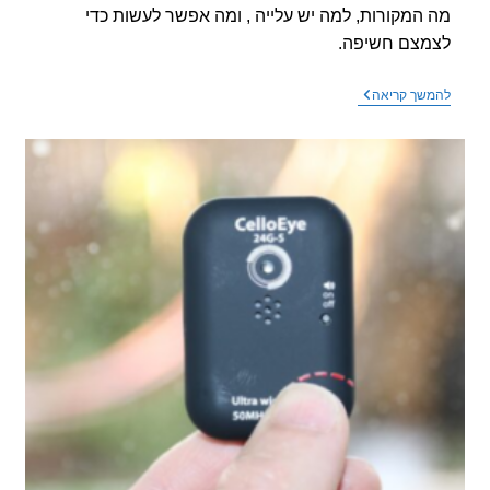
המקורות, למה יש עלייה , ומה אפשר לעשות כדי
צם חשיפה.
האם
שך קריאה
יש
עליה
בקרינה
בזמן
מלחמה,
ומה
אפשר
לעשות?