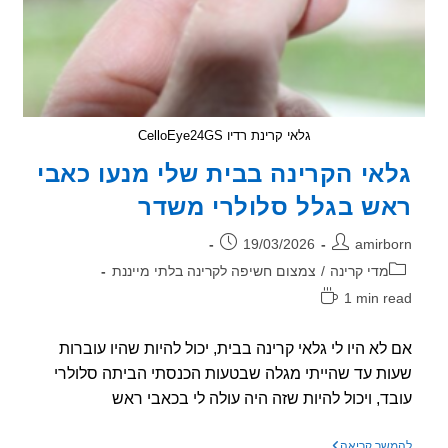
גלאי קרינת רדיו CelloEye24GS
אי הקרינה בבית שלי מנעו כאבי
ש בגלל סלולרי משדר
ר:
פורסם:
19/03/2026
amirb
וריה:
מדי קרינה
/
צמצום חשיפה לקרינה בלתי מייננת
1 min r
אה:
לא היו לי גלאי קרינה בבית, יכול להיות שהיו עוברות
ת עד שהייתי מגלה שבטעות הכנסתי הביתה סלולרי
ד, ויכול להיות שזה היה עולה לי בכאבי ראש
גלאי
שך קריאה