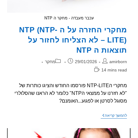
עכבר מעבדה - מחקר ה NTP
מחקרי החזרה על ה NTP (NTP-
LITE) – לא הצליחו לחזור על
צאות ה NTP
ר:
פורסם:
קטגוריה:
amirb
29/01/2026
מחקר
14 mins r
אה:
מחקרי הNTP-LITE פורסמו החודש והציגו כותרות של
"לא חזרנו על ממצאי הNTP" כלומר לא הראנו שהסלולרי
גל לסרטן או לפגוע...האומנם?
מחקרי
שך קריאה
החזרה
על
ה
NTP