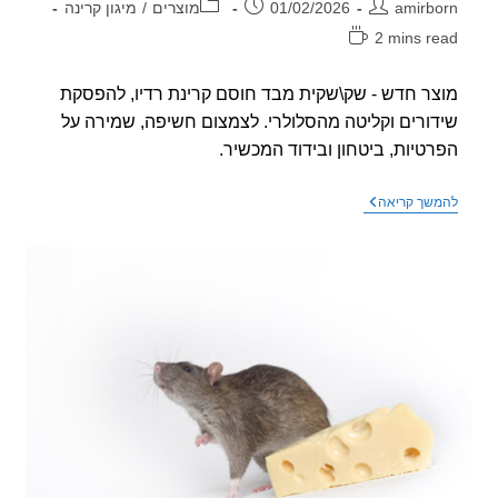
ר:
פורסם:
קטגוריה:
amirb
01/02/2026
מוצרים
/
מיגון קרינה
2 mins r
אה:
ר חדש - שק\שקית מבד חוסם קרינת רדיו, להפסקת
ורים וקליטה מהסלולרי. לצמצום חשיפה, שמירה על
טיות, ביטחון ובידוד המכשיר.
מוצר
שך קריאה
חדש
–
שק
לחסימת
קליטה
אל
וקרינה
מטלפון
הסלולרי