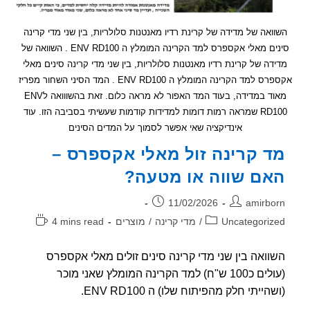
אה של מדידה של קרינת רדיו מאנטנות סלולריות, בין שני מדי קרינה
סינים מאלי אקספרס למד הקרינה המומלץ ה ENV RD100 . השוואה של
ה של קרינת רדיו מאנטנות סלולריות, בין שני מדי קרינה סינים מאלי
אקספרס למד הקרינה המומלץ ה ENV RD100 . המד הסיני השחור מפריז
מאוד במדידה, בעוד המד האפור לא מראה כלום. זאת בהשווואה לENV
RD100 שמראה רמות דומות למדידות קודמות שעשיתי בסביבה הזו. עוד
אינדיקציה שאי אפשר לסמוך על המדים הסינים
 קרינה זול מאלי אקספרס –
ם שווה או מטעה?
ר:
פורסם:
11/02/2026
amirb
וריה:
זמן
Uncategori
/
מדי קרינה
/
מוצרים
4 mins read
קריאה:
ואה בין שני מדי קרינה סינים זולים מאלי אקספרס
(עולים כ100 ש"ח) למד הקרינה המומלץ שאני מוכר
ייתי חלק מהפיתוח שלו) ה ENV RD100.