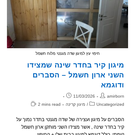
חיפוי עץ למיגון שדה מגנטי מלוח חשמל
גון קיר בחדר שינה שמצידו
ני ארון חשמל – הסברים
וגמא
ר:
פורסם:
11/03/2026
amirb
וריה:
זמן
Uncategori
/
מיגון קרינה
2 mins read
קריאה:
רים על מיגון ועצירה של שדה מגנטי בתדר נמוך על
 בחדר שינה , אשר מצידו השני מותקן ארון חשמל
תי. כולל דוגמא למיגון בבית שלי + החיפוי