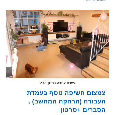
הקרינה
בבית
שלי
מנעו
כאבי
ראש
בגלל
סלולרי
משדר
עמדת עבודה בסלון 2025
צום חשיפה נוסף בעמדת
בודה (הרחקת המחשב) ,
ברים +סרטון