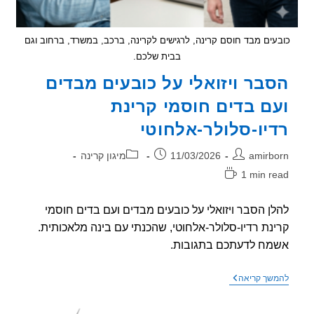
ים מבד חוסם קרינה, לרגישים לקרינה, ברכב, במשרד, ברחוב וגם
בבית שלכם.
בר ויזואלי על כובעים מבדים
ם בדים חוסמי קרינת
יו-סלולר-אלחוטי
ר:
פורסם:
קטגוריה:
amirb
11/03/2026
מיגון קרינה
1 min r
אה:
ן הסבר ויזואלי על כובעים מבדים ועם בדים חוסמי
נת רדיו-סלולר-אלחוטי, שהכנתי עם בינה מלאכותית.
ח לדעתכם בתגובות.
הסבר
שך קריאה
ויזואלי
על
כובעים