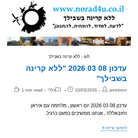
מבדים
ועם
בדים
חוסמי
קרינת
רדיו-סלולר-אלחוטי
לוגו - ללא קרינה בשבילך
עדכון 08 03 2026 "ללא קרינה
בילך"
ר:
פורסם:
קטגוריה:
זמן
amirb
10/03/2026
כללי
1 min read
קריאה:
עדכון 08 03 2026 יום ראשון , מלחמה עם איראן
באללה , אנחנו ממשיכים כמעט כרגיל.
עדכון
שך קריאה
08
03