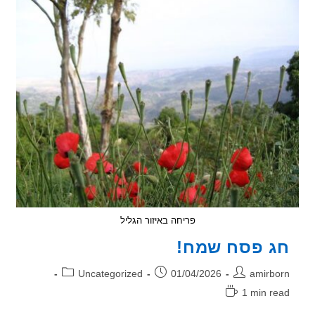
החשמליים
וההיברידים
–
מודל
2026
פריחה באיזור הגליל
 פסח שמח!
ר:
פורסם:
קטגוריה:
Uncategorized
01/04/2026
amirb
1 min r
אה: