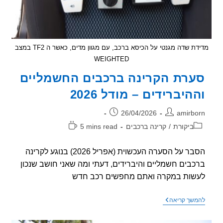
מדידת שדה מגנטי על הכיסא ברכב, עם מגוון מדים, כאשר ה TF2 במצב
WEIGHTED
רת הקרינה ברכבים החשמליים
היברידים – מודל 2026
ר:
פורסם:
26/04/2026
amirb
וריה:
זמן
ביקורת
/
קרינה ברכבים
5 mins read
קריאה:
הסבר על הסערה העכשוית (אפריל 2026) בנוגע לקרינה
בים חשמליים והיברידים, דעתי ומה שאני חושב שנכון
ות במקרה ואתם מחפשים רכב חדש
סערת
שך קריאה
הקרינה
ברכבים