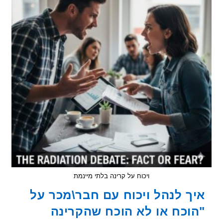
לקרינה
יזהו
סלולרי
משדר
בתוך
קופסא?
ויכוח על קרינה בלתי מיינמת
ך לנהל ויכוח עם חבר\מכר על
וכח או לא הוכח שהקרינה