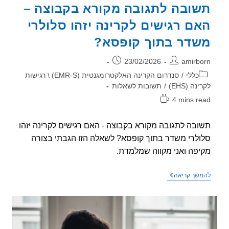
ובה לתגובה מקורא בקבוצה –
ם רגישים לקרינה יזהו סלולרי
דר בתוך קופסא?
ר:
פורסם:
23/02/2026
amirb
וריה:
כללי
/
סנדרום הקרינה האלקטרומגנטית (EMR-S) \ רגישות
ה (EHS)
/
תשובות לשאלות
4 mins r
אה:
בה לתגובה מקורא בקבוצה - האם רגישים לקרינה יזהו
לרי משדר בתוך קופסא? לשאלה הזו הגבתי בצורה
פה ואני מקווה שמלמדת.
תשובה
שך קריאה
לתגובה
מקורא
בקבוצה
–
האם
רגישים