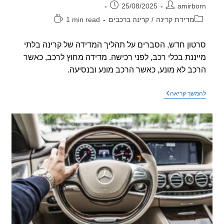
ר:
פורסם:
25/08/2025
amirb
וריה:
זמן
מדידת קרינה
/
קרינה ברכבים
1 min read
קריאה:
ון חדש, הסברים על תהליך המדידה של קרינה בלתי
ננת בכלי רכב, לפני רכישה. מדידה מחוץ לרכב, כאשר
ב לא מונע, כאשר הרכב מונע ובנסיעה.
סרטון
שך קריאה
חדש
–
הסבר
על
מדידה
של
קרינה
בכלי
רכב