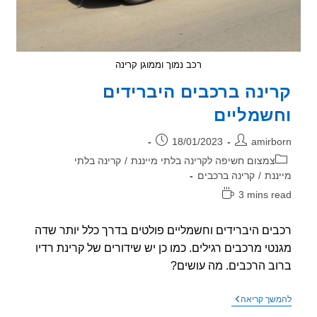
רכב נמוך וממוגן קרינה
ינה ברכבים היברידים
שמליים
ר:
פורסם:
18/01/2023
amirb
וריה:
צמצום חשיפה לקרינה בלתי מייננת
/
קרינה בלתי
ננת
/
קרינה ברכבים
3 mins r
אה:
ים היברידים וחשמליים פולטים בדרך כלל יותר שדה
טי מרכבים רגילים. כמו כן יש שידורים של קרינת רדיו
ב הרכבים. מה עושים?
קרינה
שך קריאה
ברכבים