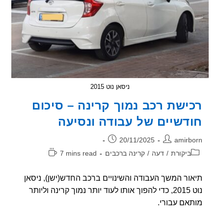
ניסאן נוט 2015
ישת רכב נמוך קרינה – סיכום
דשיים של עבודה ונסיעה
ר:
פורסם:
20/11/2025
amirb
וריה:
זמן
ביקורת
/
דעה
/
קרינה ברכבים
7 mins read
קריאה:
ור המשך העבודה והשינויים ברכב החדש(ישן), ניסאן
נוט 2015, כדי להפוך אותו לעוד יותר נמוך קרינה וליותר
אם עבורי.