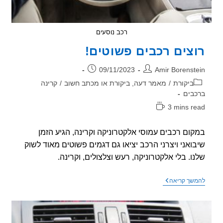
רכב נוסעים
צים רכבים פשוטים!
ר:
פורסם:
09/11/2023
Amir Borenst
וריה:
ביקורת
/
מאמר דעה, ביקורת או מכתב חשוב
/
קרינה
בים
3 mins r
אה:
ום רכבים עמוסי אלקטרוניקה וקרינה, הגיע הזמן
ואני ויצרני הרכב יציאו גם דגמים פשוטים מאוד לשוק
ו. בלי אלקטרוניקה, רעש וצלצולים, וקרינה.
רוצים
שך קריאה
רכבים
פשוטים!