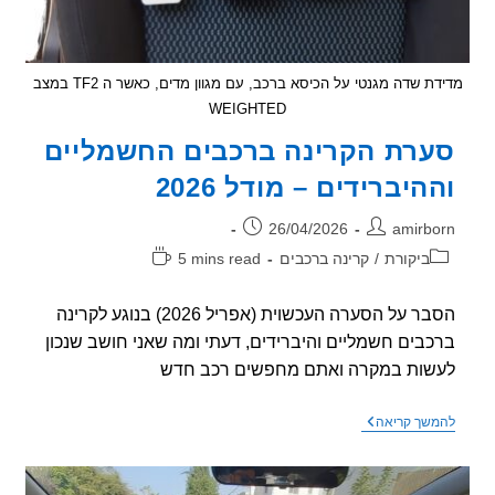
מדידת שדה מגנטי על הכיסא ברכב, עם מגוון מדים, כאשר ה TF2 במצב
WEIGHTED
רת הקרינה ברכבים החשמליים
היברידים – מודל 2026
ר:
פורסם:
26/04/2026
amirb
וריה:
זמן
ביקורת
/
קרינה ברכבים
5 mins read
קריאה:
הסבר על הסערה העכשוית (אפריל 2026) בנוגע לקרינה
בים חשמליים והיברידים, דעתי ומה שאני חושב שנכון
ות במקרה ואתם מחפשים רכב חדש
סערת
שך קריאה
הקרינה
ברכבים
החשמליים
וההיברידים