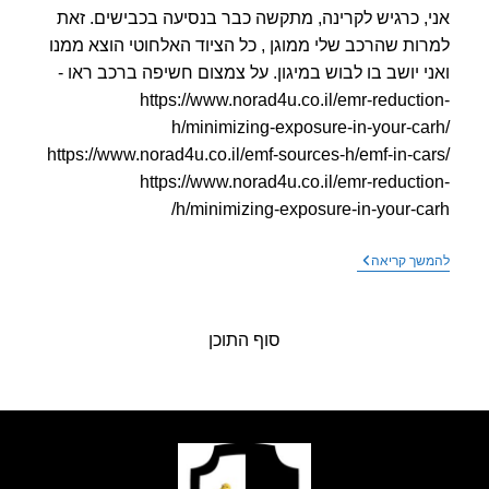
, כרגיש לקרינה, מתקשה כבר בנסיעה בכבישים. זאת
ות שהרכב שלי ממוגן , כל הציוד האלחוטי הוצא ממנו
י יושב בו לבוש במיגון. על צמצום חשיפה ברכב ראו -
https://www.norad4u.co.il/emr-reducti
h/minimizing-exposure-in-your-ca
https://www.norad4u.co.il/emf-sources-h/emf-in-ca
https://www.norad4u.co.il/emr-reducti
h/minimizing-exposure-in-your-ca
קרינת
שך קריאה
רדיו
ברכבים
משפיעה
על
סוף התוכן
גלי
המוח