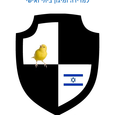
למדידה ומיגון ביתי ואישי