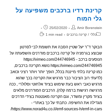
היברידים
וחשמליים
ינת רדיו ברכבים משפיעה על
י המוח
ר:
פורסם:
25/02/2020
Amir Borenst
וריה:
זמן
כללי
/
קרינה ברכבים
1 min read
קריאה:
קר ד"ר יעל שטיין הסבה את תשומת לבי לסרטון
צע בגרמניה על קרינה ברכבים מודרנים והשפעתה על
הנוסעים ברכב - https://vimeo.com/244746945
https://vimeo.com/244746945 נושא הקרינה ברכבים,
 קרינה בלתי מייננת בכלל, הופך יותר ויותר רציני וכואב
עתי רוב הציבור כבר מרגיש את הקרינה בכך שהוא
יש כאבי ראש בעת שימוש בציוד אלחוטי וסלולרי , ככה
ישה רגישות ברמה קלה). הרכבים המודרנים מלאים
וד מקרין ומשדר, וגם הקרינה מאנטנות בצידי הדרכים
ילה את החשיפה. כתבתי על כך באתרי -
https://www.norad4u.co.il/emf-sources-h/emf-in-cars/