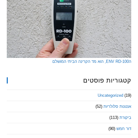
ריות פוסטים
Uncategorize
 סלולריות
(52)
ת
(113)
מש
(90)