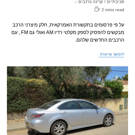
בתיים
/
קרינה ברכבים
2 mins r
אה:
פי פרסומים בתקשורת האמרקאית, חלק מיצרני הרכב
מבקשים להפסיק לספק מקלטי רדיו AM ואולי גם FM , עם
בים החדשים שלהם.
יצרני
שך קריאה
הרכב
מבקשים
להפסיק
להתקין
מקלט
רדיו
ברכבים
שלהם