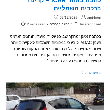
כתבה באתר ICAR – קרינה
כבים חשמליים
ר:
פורסם:
03/12/2025
amirb
וריה:
זמן
Uncategori
/
קרינה ברכבים
2 mins read
קריאה:
בה נטען "מחקר שבוצע על-ידי מועדון הנהגים הגרמני
הענק ADAC, קובע כי במכוניות חשמליות לא קיימים יותר
ת מגנטיים מבכל רכב מודרני אחר. מסקנה עוד יותר
יעה: במקרים מסוימים הם אף פחותים ממכוניות
וידות במנועי בעירה פנימית. "
כתבה
שך קריאה
באתר
ICAR
–
קרינה
ברכבים
חשמליים