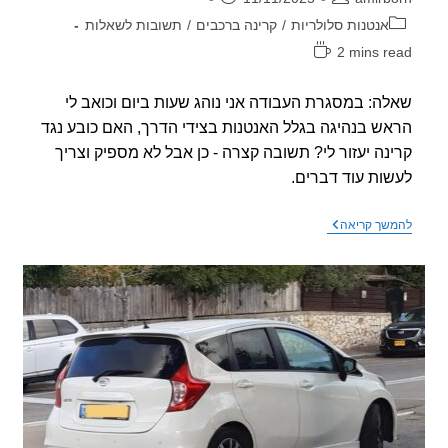
וריה:
אנטנות סלולריות
/
קרינה ברכבים
/
תשובות לשאלות
2 mins r
אה:
ה: במסגרת העבודה אני נוהג שעות ביום וכואב לי
ש בנהיגה בגלל האנטנות בצידי הדרך, האם כובע נגד
נה יעזור לי? תשובה קצרה - כן אבל לא מספיק וצריך
ות עוד דברים.
שאלה
שך קריאה
–
כואב
לי
הראש
באוטו,
כובע
חוסם
קרינה
יעזור?