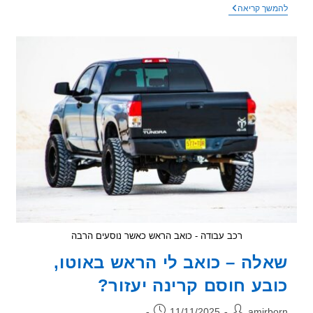
רכישת
שך קריאה
רכב
נמוך
קרינה
–
סיכום
חודשיים
של
עבודה
ונסיעה
רכב עבודה - כואב הראש כאשר נוסעים הרבה
לה – כואב לי הראש באוטו,
בע חוסם קרינה יעזור?
ר:
פורסם:
11/11/2025
amirb