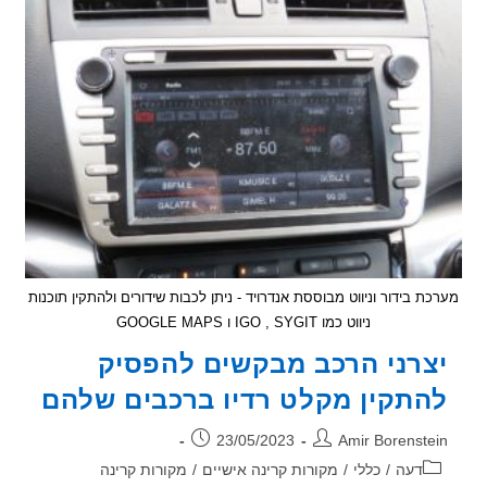
 בידור וניווט מבוססת אנדרויד - ניתן לכבות שידורים ולהתקין תוכנות
ניווט כמו IGO , SYGIT ו GOOGLE MAPS
רני הרכב מבקשים להפסיק
תקין מקלט רדיו ברכבים שלהם
ר:
פורסם:
23/05/2023
Amir Borenst
וריה:
דעה
/
כללי
/
מקורות קרינה אישיים
/
מקורות קרינה