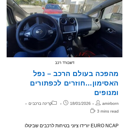
–
מודל
2026
דשבורד רכב
פכה בעולם הרכב – נפל
סימון…חוזרים לכפתורים
נופים
ר:
פורסם:
קטגוריה:
amirb
18/01/2026
קרינה ברכבים
3 mins r
אה:
EURO NCAP יורידו ציוני בטיחות לרכבים שביטלו