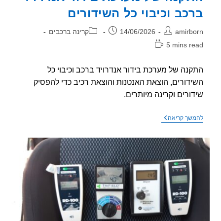
כב וכיבוי כל השידורים
ר:
פורסם:
קטגוריה:
amirb
14/06/2026
קרינה ברכבים
5 mins r
אה:
נה של מערכת בידור אנדרויד ברכב וכיבוי כל
דורים, הוצאת האנטנות והוצאת רכיב כדי להפסיק
ורים וקרינה מיותרים.
התקנה
שך קריאה
של
מערכת
בידור
אנדרויד
ברכב
וכיבוי
כל
השידורים