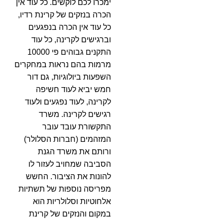
ימכרו לכם לוקשים. כל עוד אין
ההתנגדות
הכרה בנזקים של קרינת רדיו,
לדור
5"
כל עוד אין הכרה בנפגעים
של
וברגישים לקרינה, כל עוד
משרד
התקשורת
התקנים גבוהים פי 10000
מרמות בהם נראות במחקרים
השפעות ביולוגיות, גם דור
חמש יביא לעוד חשיפה
לקרינה, לעוד נפגעים ולעוד
רגישים לקרינה. משרד
התקשורת עובד עובר
המזהמים (חברות הסלולר)
ורותם את משרד הגנת
הסביבה שמחויב לעזור לו
להונות את הציבור. החשש
מפריסה נוספות של תשתיות
אלחוטיות וסלולריות הוא
במקום והנזקים של קרינת