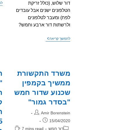
דור שלוש, (כולל זריקת
לה
הטלפונים ישנים אבל עובדים
לפח) ומעבר לטלפונים
ולרשתות דור ארבע וחמש?
המחיר
להמשך קריאה
הסביבתי
(והקרינתי)
של
סגירת
רשת
דור
שלישי
משרד התקשורת
ת
ומעבר
לדור
ממשיך בקמפין
"
ארבע
וחמש
שכנוע שדור חמש
ה
בסלולר
"בסדר גמור"
ק
ה
מחבר:
Amir Borenstein
פורסם:
15/04/2020
קטגוריה:
זמן
דור חמש
7 mins read