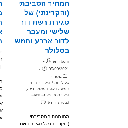
המחיר הסביבתי
ה
(והקרינתי) של
ב
סגירת רשת דור
ח
שלישי ומעבר
א
לדור ארבע וחמש
ח
בסלולר
מח
in
פו
24
מחבר:
amirborn
קט
פורסם:
05/09/2021
קטגוריה:
אנטנות
חב
סלולריות
/
ביקורת
/
דור
חמש
/
דעה
/
מאמר דעה,
סל
ביקורת או מכתב חשוב
זא
זמן
5 mins read
זע
קריאה:
ז
מהו המחיר הסביבתי
של
(והקרינתי) של סגירת רשת