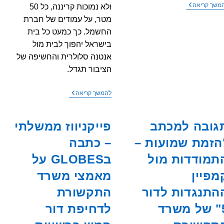
השלב
משך קריאה
ולא נמוכות קריננה, כל 50
הבא
מטר, על עמודים של חברת
בפריסת
דור
החשמל. כך כמעט כל בית
חמש
בישראל יהפוך לבית מול
בסלולר
–
אנטנה סלולרית והחשיפה של
אנטנות
על
הציבור תגדל.
עמודי
חשמל
משרד
להמשך קריאה
התקשורת
מקדם
פריסת
גובה למכתב
פייקניווז ממשלתי
אנטנות
סלולריות
הזמת שמועות –
– כתבה
ע"י
חברת
תמודדות מול
בGLOBES על
החשמל
מפיין
מאמצי משרד
התנגדות לדור
התקשורת
5" של משרד
לדחיפת דור