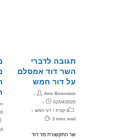
תגובה לדברי
מ
השר דוד אמסלם
מ
על דור חמש
ת
ח
מחבר:
Amir Borenstein
פורסם:
02/04/2020
מח
in
קטגוריה:
ביקורת
/
דור חמש
פו
20
זמן
3 mins read
קט
קריאה:
זמ
ad
שר התקשורת מד דוד
קר