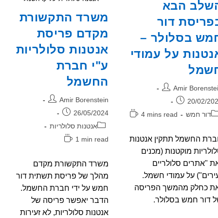
שלב הבא
משרד התקשורת
פריסת דור
מקדם פריסת
מש בסלולר –
אנטנות סלולריות
נטנות על עמודי
ע"י חברת
שמל
החשמל
בר:
Amir Borenste
מחבר:
Amir Borenstein
רסם:
20/02/20
פורסם:
26/05/2024
גוריה:
זמן
דור חמש
4 mins read
קריאה:
קטגוריה:
אנטנות סלולריות
זמן
רת החשמל תתקין אנטנות
1 min read
קריאה:
ולריות מוקטנות (מכנים
ת "אתרים סלולריים
משרד התקשורת מקדם
ירים") על עמודי חשמל.
מהלך של פריסת תשתית דור
את כחלק מהמשך הפריסה
חמש על ידי חברת החשמל.
 דור חמש בסלולר.
הדבר יאפשר פריסה של
אנטנות סלולריות, לא זעירות