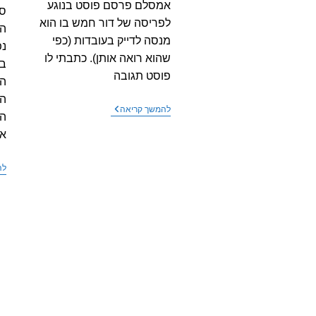
אמסלם פרסם פוסט בנוגע
סר
לפריסה של דור חמש בו הוא
הת
מנסה לדייק בעובדות (כפי
נפ
שהוא רואה אותן). כתבתי לו
בס
פוסט תגובה
הת
תגובה
להמשך קריאה
הב
לדברי
השר
אל
דוד
אמסלם
על
לה
דור
חמש