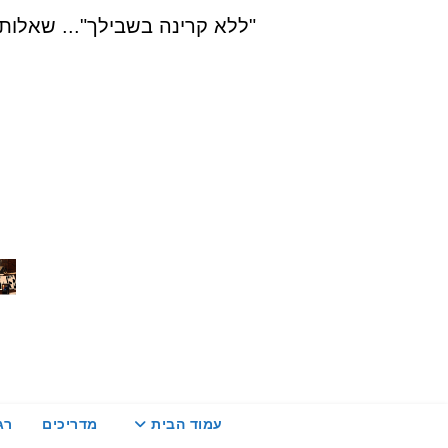
Ski
"ללא קרינה בשבילך"... שאלות, הדרכה ויעוץ בת
t
conten
עמוד הבית
מדריכים
רג