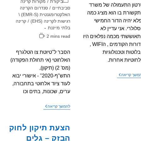
קטגוריה:
ביקורת
/
מקורות קרינה
טון התעמולה של משרד
סביבתיים
/
סנדרום הקרינה
קשורת בו הוא מציג כמה
האלקטרומגנטית (EMR-S) \
לא יהיה הדור החמישי
רגישות לקרינה (EHS)
/
קרינה
בלתי מייננת
לולרי. אני עדיין לא
זמן
אוששתי מכמה נפלאים היו
2 mins read
קריאה:
הדורות הקודמים , הWIFI ,
לוטות וטכנולוגיות
הסבר ל"טיוטת צו הטלגרף
חוטיות אחרות.
האלחוטי (אי תחולת הפקודה)
(מס' 2) (תיקון),
משרד
משך קריאה
התש"ף-2020" - אישורי יבוא
התקשורת
לעוד ציוד אלחוטי בתחבורה,
מציג
סרטון
ערים, שכונות, בתים וכו
תעמולה
–
דור
הסבר
להמשך קריאה
חמש
ל"טיוטת
בישראל
צו
הטלגרף
הצעת תיקון לחוק
האלחוטי
(אי
הבזק – גלים
תחולת