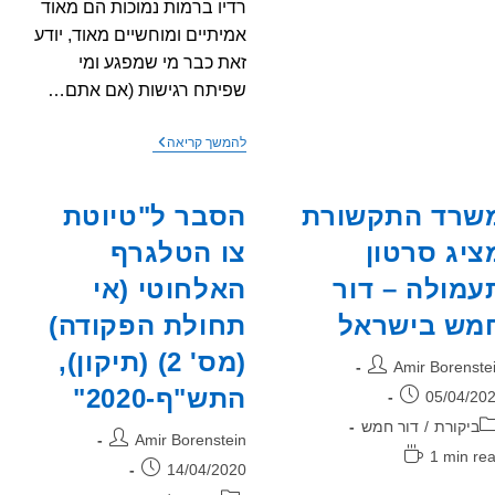
רדיו ברמות נמוכות הם מאוד
אמיתיים ומוחשיים מאוד, יודע
זאת כבר מי שמפגע ומי
שפיתח רגישות (אם אתם…
פייקניווז
להמשך קריאה
ממשלתי
–
כתבה
שרד התקשורת
הסבר ל"טיוטת
בGLOBES
על
ציג סרטון
צו הטלגרף
מאמצי
משרד
עמולה – דור
האלחוטי (אי
התקשורת
לדחיפת
דור
מש בישראל
תחולת הפקודה)
חמש
ברשויות
(מס' 2) (תיקון),
בר:
Amir Borenste
מקומיות.
התש"ף-2020"
רסם:
05/04/20
גוריה:
ביקורת
/
דור חמש
מחבר:
Amir Borenstein
ן
1 min re
פורסם:
14/04/2020
יאה: