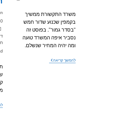
ה
קריאה:
מח
in
משרד התקשורת ממשיך
פו
20
בקמפין שכנוע שדור חמש
קט
"בסדר גמור". בפוסט זה
דע
נסביר איפה המשרד טועה
חש
ומה יהיה המחיר שנשלם.
זמ
ad
קר
משרד
להמשך קריאה
התקשורת
תג
ממשיך
שמ
בקמפין
שכנוע
שדור
מ
חמש
"בסדר
גמור"
לה