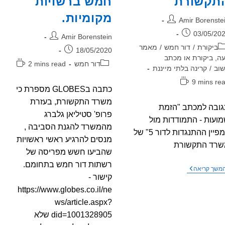
תקשורת
חמש ברשויות
מקומיות.
בר:
Amir Borenste
רסם:
03/05/20
מחבר:
Amir Borenstein
גוריה:
ביקורת
/
דור חמש
/
מאמר
פורסם:
18/05/2020
ה, ביקורת או מכתב
קטגוריה:
זמן
דור חמש
2 mins read
וב
/
קרינה בלתי מייננת
קריאה:
ן
9 mins re
כתבה בGLOBES מספרת כי
יאה:
משרד התקשורת, בעזרת
ובה למכתב "הזמת
פרופ' סטיליאן גלברג
ועות - התמודדות מול
מהמשרד להגנת הסביבה ,
קמפיין ההתנגדות לדור 5" של
מנסים להרגיע ראשי ראשויות
שרד התקשורת
שהביעו חשש מפריסה של
רשתות דור חמש בתחומם.
תגובה
משך קריאה
למכתב
קישור -
"הזמת
https://www.globes.co.il/ne
שמועות
–
ws/article.aspx?
התמודדות
did=1001328905 שלא
מול
קמפיין