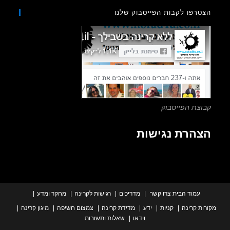
to
רפו לקבות הפייסבוק שלנו
close
the
search
panel.
צת הפייסבוק
הרת נגישות
עמוד הבית
צרו קשר
מדריכים
רגישות לקרינה
מחקר ומדע
ת קרינה
קניות
ידע
מדידת קרינה
צמצום חשיפה
מיגון קרינה
וידאו
שאלות ותשובות