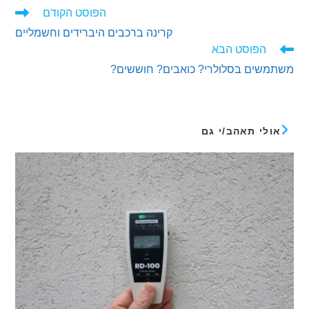
הפוסט הקודם
ים
קרינה ברכבים היברידים וחשמליים
ם
הפוסט הבא
שים בסלולרי? כואבים? חוששים?
לי תאהב/י גם