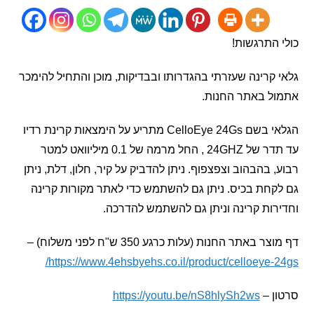
התרגשות!
קרינה שעזרתי בהגדרותו ובבדיקות, מוכן והתחיל להימכר
ל באתר החנות.
הגלאי בשם CelloEye 24Gs מתריע על הימצאות קרינת רדיו
עד תדר של 24GHZ , החל מרמה של 0.1 מיליוואט למטר
 בהבהוב וצפצפוף. ניתן להדביק על קיר, חלון, דלת, ניתן
חת בכיס. ניתן גם להשתמש כדי לאתר מקורות קרינה
ות קרינה וניתן גם להשתמש להדרכה.
באתר החנות (עלות כרגע 350 ש"ח לפני משלוח) –
https://www.4ehsbyehs.co.il/product/celloeye-
 –
https://youtu.be/nS8hlySh2ws