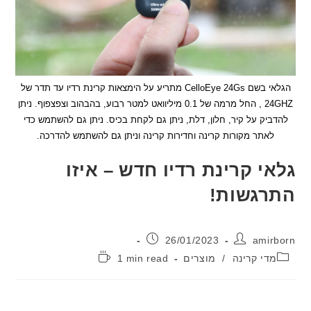
הגלאי בשם CelloEye 24Gs מתריע על הימצאות קרינת רדיו עד תדר של
24GHZ , החל מרמה של 0.1 מיליוואט למטר רבוע, בהבהוב וצפצפוף. ניתן
יק על קיר, חלון, דלת, ניתן גם לקחת בכיס. ניתן גם להשתמש כדי
אתר מקורות קרינה וחדירות קרינה וניתן גם להשתמש להדרכה.
י קרינת רדיו חדש – איזו
גשות!
:
פורסם:
26/01/2023
ami
יה:
זמן
די קרינה
/
מוצרים
1 min read
קריאה: