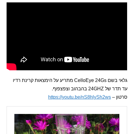
גלאי בשם CelloEye 24Gs מתריע על הימצאות קרינת רדיו
24 בהבהוב וצפצפוף.
 –
https://youtu.be/nS8hlySh2ws