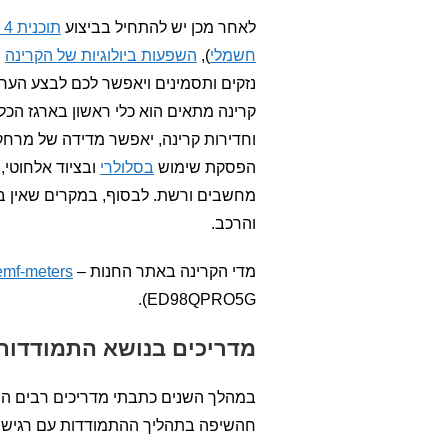
לאחר מכן יש להתחיל בביצוע
תוכנית 4 השלבים
חשמלי
),
השפעות ביולוגיות של הקרינה
ו
נזקים ותסמינים ויאפשר לכם לבצע הערכ
קרינה מתאים הוא כלי ראשון בארגז הכ
וחדירות קרינה, יאפשר מדידה של מרחקי
הפסקת שימוש
בסלולרי
ובציוד אלחוטי,
מחשבים ורשת. לבסוף, במקרים שאין ב
והרכב.
מדי הקרינה באתר החנות –
emf-meters/
ED98QPRO5G).
מדריכים בנושא התמודדות
במהלך השנים כתבתי מדריכים רבים המ
חהשיפה בתהליך ההתמודדות עם רגישות