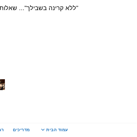
Ski
"ללא קרינה בשבילך"... שאלות, הדרכה ויעוץ בת
t
conten
עמוד הבית
מדריכים
רג