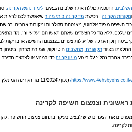
. התוכנית כוללת את השלבים הבאים:
לימוד נושא הקרינה
, סו
מקורות הקרינה
. רכישת
מד קרינה ביתי מהיר
שיאפשר לכם לראות את 
ת חשיפה מציוד אלחוטי, מאנטנות סלולריות ומקורות אחרים. רכישת
לים שלכם. ללא מד כל הצעדים שאתם תעשו הם "על עיוור". מד מתאים
 ביטחון וכן הערכה של יעילות צעדים בצמצום החשיפה או בדיקות למ
 החלפתו בציוד
תקשורת
ו
מחשבים
חוטי וקווי, שמירת מרחקי ביטחון מצ
רירה אחרת נמליץ על ביצוע
מיגון קרינה
כדי למנוע או לצמצם חדירה 
https://www.4ehsbyehs.co.il/
 ראשונית וצמצום חשיפה לקרינה
פרטים את הצעדים שיש לבצע, בעיקר בתחום צמצום החשיפה. להן ה
 לקרינה.