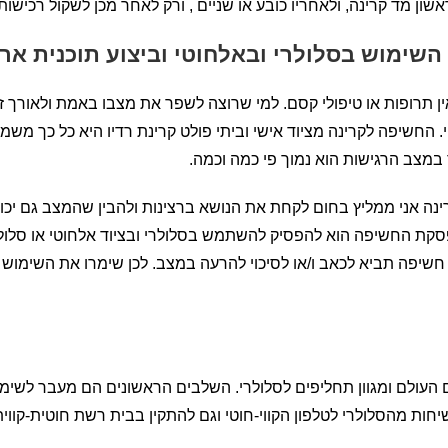
ן מד קרינה, ולאחריו כובע או שניים , ורק לאחר מכן לשקול רכישות נ
שימוש בסלולרי ובאלחוטי וביצוע תוכנית א
 תרופות או טיפולי קסם. למי שרוצה לשפר את מצבו באמת ולאורך ז
 החשיפה לקרינה מציוד אישי וביתי פולט קרינת רדיו היא כל כך מ
ר במצב הרגישות הוא נמוך פי כמה וכמה.
ה אני ממליץ בחום לקחת את הנושא ברצינות ולהבין שהמצב גם יכו
ת החשיפה הוא להפסיק להשתמש בסלולרי ובציוד אלחוטי או סלולרי
חשיפה תביא לכאב ו/או לסיכוי להרעה במצב. לכן שימרו את השימוש 
 העולם ומגוון תחליפים לסלולרי. השלבים הראשונים הם מעבר לשימו
יחות מהסלולרי לטלפון הקווי-חוטי וגם להתקין בבית רשת חוטית-קווית