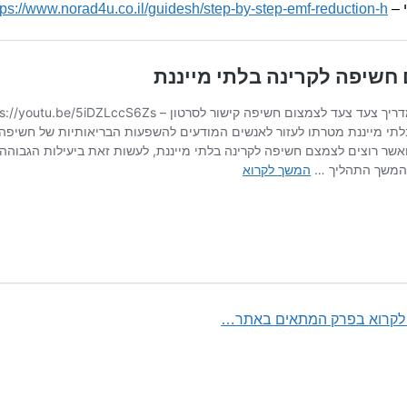
 –
tps://www.norad4u.co.il/guidesh/step-by-step-emf-reduction-h/
ן לקרוא בפרק המתאים באתר…