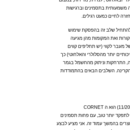
קלה משמעותית בתסמינים וברגישות
זרה לחיים כמעט רגילים.
ש להתחיל שלב זה בהפסקת שימוש
ורות ואת המקומות מהן מגיעה
 מעבר לקווי (יש תחליפים קווים
יכותיים יותר מהסלולרי והאלחוטי) כך
קה, התרחקות וניתוק מהחשמל בגמר
ל הקרינה. השלבים הבאים בהתמודדות
הרכישה הראשונה של מתמודד עם רגישות לקרינה צריכה להיות מד קרינה ביתי מהיר. המד המומלץ כרגע (11/2024) הוא ה CORNET
צליח לתפקד יותר טוב, עם פחות תסמינים
וצרים בהמשך עמוד זה. אני מציע לבצע