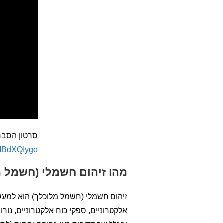
סרטון הסבר 
IIIBdXQIygo
מהו זיהום חשמלי (חשמל מ