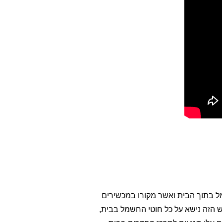
10- 100000KHz) העושה דרכו על חוטי החשמל בתוך הבית ואשר מקורו במכשירים
וד שידור RF ביתי, וממקורות חיצוניים. הרעש הזה נישא על כל חוטי החשמל בבית,