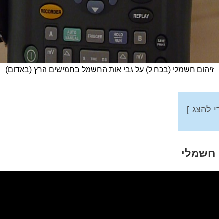
זיהום חשמלי (בכחול) על גבי אות החשמל בחמישים הרץ (באדום)
י להצג
 חשמלי