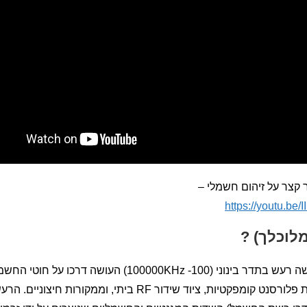
קצר על זיהום חשמלי –
https://youtu.be/
לוכלך) ?
זיהום חשמלי (חשמל מלוכלך) הוא למעשה רעש בתדר בינוני (0
אלקטרוניים, ספקי כוח אלקטרוניים, נורות פלורסנט קומפקטיות, צי