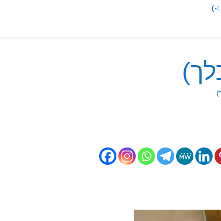
-)
לך)
)