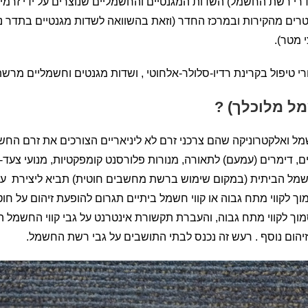
דרי רשת החשמל) השדות המגנטיים והחשמליים שנוצרים על ידי זרמים
טרים מהקירות ובמרכז החדר (וזאת בהשוואה לשדות מגנטיים בתדר נ
 מטר).
י טיפול בקרינת רדיו-סלולר-אלחוטי , ושדות מגנטים וחשמליים מר
מל מלוכלך) ?
מל ואלקטרוניקה שהם צרכני זרם לא ליניאריים הצורכים את זרם החש
, דימרים (עמעם) לתאורה, מנורות פלורסנט קומפקטיות, מנועי צעד-צ
 הביתית (במקום שימוש ברשת מחשבים חוטית) תביא ליצירת עוד 
וך לקווי מתח גבוה או קווי חשמל ביתיים תגרום להופעת זיהום על ח
מוך לקווי מתח גבוה, והעברת תקשורת אינטרנט על גבי קווי החשמל 
יהום נוסף . רעש זה נכנס לבתי התושבים על גבי רשת החשמל.