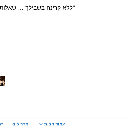
Ski
"ללא קרינה בשבילך"... שאלות, הדרכה ויעוץ בת
t
conten
עמוד הבית
מדריכים
רג