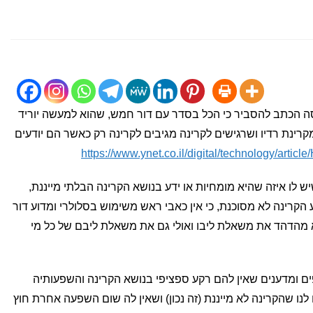
 הכתב להסביר כי הכל בסדר עם דור חמש, שהוא למעשה יוריד
רינת רדיו ושרגישים לקרינה מגיבים לקרינה רק כאשר הם יודעים
https://www.ynet.co.il/digital/technology/artic
ש לו איזה שהיא מומחיות או ידע בנושא הקרינה הבלתי מייננת,
הקרינה לא מסוכנת, כי אין כאבי ראש משימוש בסלולרי ומדוע דור
 מהדהד את משאלת ליבו ואולי גם את משאלת ליבם של כל מי
ופים ומדענים שאין להם רקע ספציפי בנושא הקרינה והשפעותיה
נו שהקרינה לא מייננת (זה נכון) ושאין לה שום השפעה אחרת חוץ