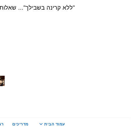
Ski
"ללא קרינה בשבילך"... שאלות, הדרכה ויעוץ בת
t
conten
עמוד הבית
מדריכים
רג