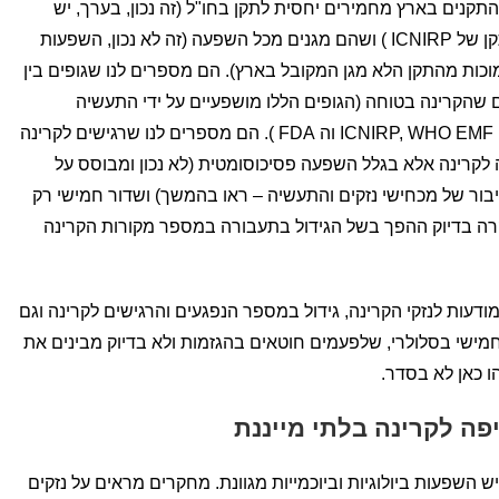
התקנים בארץ מחמירים יחסית לתקן בחו"ל (זה נכון, בערך, יש
בארץ המלצה לא מחייבת שנמוכה מהתקן של ICNIRP ) ושהם מגנים מכל השפעה (זה לא נכון, השפעות
וגיות מתקיימות ברמות פי 50000 נמוכות מהתקן הלא מגן המקובל בארץ). הם מספרים לנו שגופים בין
שהקרינה בטוחה (הגופים הללו מושפעיים על ידי התעשיה
הסלורית, כמו למשל ICNIRP, WHO EMF PROJECT , FCC וה FDA ). הם מספרים לנו שרגישים לקרינה
קרינה אלא בגלל השפעה פסיכוסומטית (לא נכון ומבוסס על
יבור של מכחישי נזקים והתעשיה – ראו בהמשך) ושדור חמישי רק
רה בדיוק ההפך בשל הגידול בתעבורה במספר מקורות הקרינה
דעות לנזקי הקרינה, גידול במספר הנפגעים והרגישים לקרינה וגם
חמישי בסלולרי, שלפעמים חוטאים בהגזמות ולא בדיוק מבינים את
ו כאן לא בסדר.
פה לקרינה בלתי מייננת
יש השפעות ביולוגיות וביוכמייות מגוונת. מחקרים מראים על נזקים