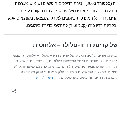
לDNA (הנרי לאי), שבירת מחסום דם מוח (סלפורד 2003), יצירת רדיקלים חופשיים ושימוש מערכות
א (פרידמן-זגר 2007), פגיעה בעצבים ועוד. מחקרים אלו פורסמו ועברו ביקורת עמיתים.
נת רדיו על המערכות ביולוגים לא רק שנמצאת בקונצנזוס אלא
נת רדיו כזרז (קטליזטור) לתהליכי בדירה ביולוגים.