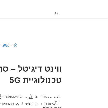
>
2020
>
ווינט דיגיטל – ס
טכנולוגיית 5G
מחבר:
פורסם:
03/04/2020
Amir Borenstein
קטגוריה:
ביקורת
/
דור חמש
/
סנדרום הקרינה האלקטרומ