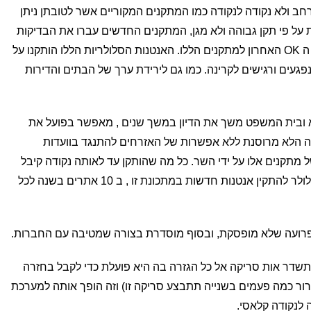
רחב ולא נקודה לנקודה כמו המתקנים המקוריים אשר לטובתן ניתן
ת על פי תקן גבוהה ולא מגן, המתקנים החדשים עברו את הבדיקות
בהצלחה ומשרד הגנת הסביבה נתן את ה OK האחרון למתקנים הללו. האנטנות הסלולריות הללו הותקנו על
נפגעים ורגישים לקרינה. כמו גם לירידת ערך של הבתים והדירות
 ובית המשפט משך את הדיון במשך שנים , מאפשר בפועל את
לא מרוסנת ללא אפשרות של האזרחים להתנגד בוועדות
 מתקנים אלו על ידי השר. כל מה שהותקן עד לאותה נקודה קיבל
אישור בדיעבד, והיום מותר לחברות הסלולר להתקין אנטנות חדשות במתכונת זו , ב 10 אתרים בשנה לכל
פרועה שלא מופסקת, ובסוף מוסדרת בצורה שמטיבה עם החברות.
שדר אות סריקה אל כל הגזרה בה היא פועלת כדי לקבל בחזרה
רור כמה פעמים בשנייה תתבצע סריקה זו) וזה הופך אותה למערכת
לנקודה קלאסי.