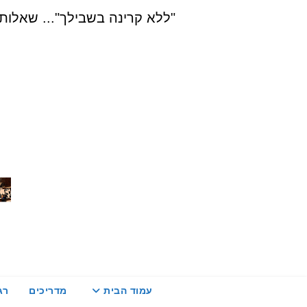
Ski
"ללא קרינה בשבילך"... שאלות, הדרכה ויעוץ בת
t
conten
עמוד הבית
מדריכים
רג