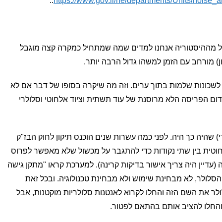
..
https://www.gov.il/he/departments/Units/noise_
בל מההיסטוריה אנחנו למדים שמה שמתחיל כמקרה קצה מוגבל
ן) מורחב עם הזמן למשהו גדול הרבה יותר.
לשכונות שלמות בתוך ערים. וזה מה שיקרה בסופו של דבר אם לא
ום הפריסה הלא מרוסנת של עוד תשתית וציוד אלחוטי וסלולרי
 שהיה כך היה. לפני כמה עשרות שנים הוכנס תיקון לחוק הבז"ק
ית בין שתי נקודות כדי להתגבר על מכשול שלא מאפשר לפרוס
 (עדיין היה צריך אישור בדיקות קרינה). למערכת קראו "מתקן גישה
סלולר, לא מבחינת שימוש ולא מבחינת טכנולוגיה. ובכל זאת
רות הסלולר את השם הזה והחלו לקרוא לאנטנות סלולריות מוקטנות, אבל
 והחלו להציב אותם בהתאם לפטור.