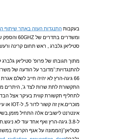
בעקבות
התנגדות העזה באתר שיתוף הצ
ומשדרים בתדרים של 60GHZ והספק של 10W בלב שכונות ועל בתים (כתבנו על כך
סטיליאן גלברג , ראש תחום קרינה ורעש 
מתוך תגובתו של פרופ' סטיליאן גלברג 
66 גיגה-הרץ לא יהיה חייב לשלם אגר
התקשורת לתת שרות לצד ג', היתרים ממ
לתחליף תקשורת קווית בעיקר אצל הבדו
מוכרים.א
ל-3.8 גיגה-הרץ ואף אחד עוד לא נ
סטליאן"(הממונה על אגף הקרינה במשרד