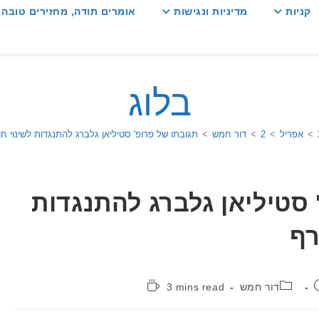
קניות
מדיניות ונגישות
אומרים תודה, מחזירים טובה :
בלוג
>
אפריל
>
2
>
דור חמש
>
תגובתו של פרופ' סטיליאן גלברג להתנגדות לשינוי ח
 סטיליאן גלברג להתנגדות
רף
קטגוריה:
זמן
דור חמש
3 mins read
קריאה: