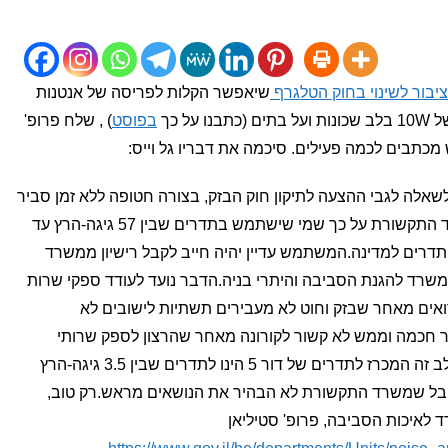
יבור לשינוי בחוק הטלגרף
שיאפשר הקלות לפריסה של אנטנות
בפוסט
) , שלח פרופ'
מכתבים לכמה פעילים. סיכמה את דבריו גל וייס:
לשאלה לגבי ההצעה לתיקון חוק הבזק, בצורה חטופה ללא זמן סביר
להתנגדויות:"מדובר על הודעה של משרד התקשורת על כך שמי שישתמש בתדרים שבין 57 גיגה-הרץ עד
ת תדרים למדינה.המשתמש עדיין יהיה חייב לקבל רישיון ממשרד
שרד להגנת הסביבה והיתרי בניה.הדבר נועד לעודד ספקי שרות
אים מאחר שבזק וחוט לא מעבירים תשתיות לישובים לא
ין זה קשור לדור 5, ל-IOT או עיר חכמה וממש לא קשור לקורונה מאחר שהרצון לספק שרותי
אינטרנט לישובים אלה התחיל מזמן.בשלב זה המכרז לתדרים של דור 5 הינו לתדרים שבין 3.5 גיגה-הרץ
יגש.חבל שמשרד התקשורת לא הבהיר את הנושאים מראש.רק טוב,
 לאיכות הסביבה, פרופ' סטיליאן