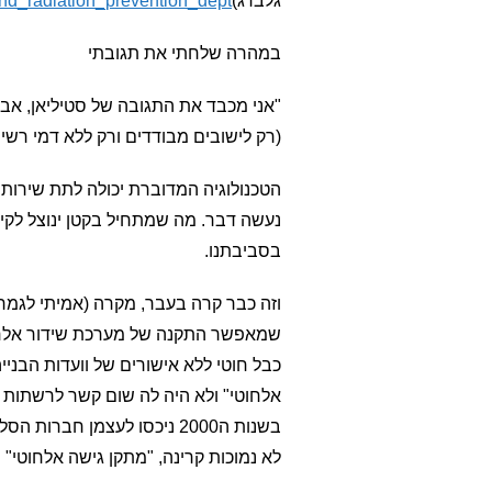
גלברג)
and_radiation_prevention_dept
במהרה שלחתי את תגובתי
"אני מכבד את התגובה של סטיליאן, א
(רק לישובים מבודדים ורק ללא דמי רשיו
הטכנולוגיה המדוברת יכולה לתת שירות 
נעשה דבר. מה שמתחיל בקטן ינוצל לקיד
בסביבתנו.
וזה כבר קרה בעבר, מקרה (אמיתי לגמרי)
שמאפשר התקנה של מערכת שידור אלחוט
כבל חוטי ללא אישורים של וועדות הבנייה
אלחוטי" ולא היה לה שום קשר לרשתות ה
בשנות ה2000 ניכסו לעצמן חב
לא נמוכות קרינה, "מתקן גישה אלחוטי"