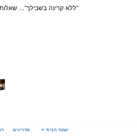
Ski
"ללא קרינה בשבילך"... שאלות, הדרכה ויעוץ בת
t
conten
עמוד הבית
מדריכים
רג