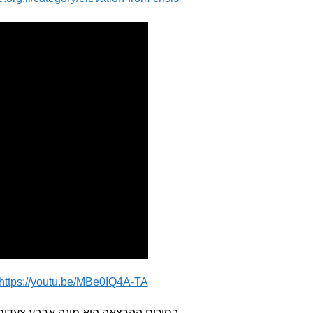
https://youtu.be/MBe0IQ4A-TA
בסיכום ההרצאה הוא מונה ארבע צעדים