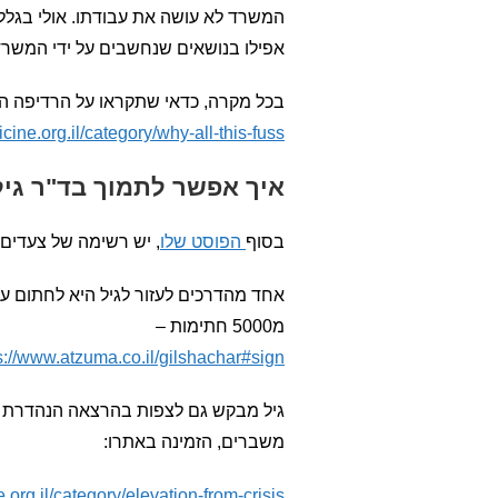
המשרד לא עושה את עבודתו. אולי בגל
אפילו בנושאים שנחשבים על ידי המשרד
בכל מקרה, כדאי שתקראו על הרדיפה הז
ne.org.il/category/why-all-this-fuss
איך אפשר לתמוך בד"ר גיל
בסוף
הפוסט שלו
, יש רשימה של צעדים 
אחד מהדרכים לעזור לגיל היא לחתום על
מ5000 חתימות –
s://www.atzuma.co.il/gilshachar#sign
גיל מבקש גם לצפות בהרצאה הנהדרת ה
משברים, הזמינה באתרו:
rg.il/category/elevation-from-crisis