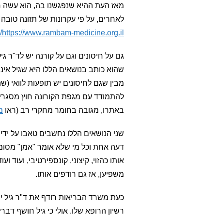
מאז העת ההיא שנפגשנו בה, הוא עשה ח
לאחרים, על פי עקרונות של תזונה טובה 
https://www.rambam-medicine.org.il/
גם על חיסונים וגם על קורנה יש לד"ר 
שהוא כותב בנושאים הללו היא שגיל אינ
מבין שגם לחיסונים יש תופעות לוואי 
להתמודד עם מגפת הקורונה חוץ מסגרים 
באתרו, מגובה בחומר מחקרי רב (ראו
מ
שני הנושאים הללו נחשבים טאבו על ידי 
דעה אחת וכל מי שלא אומר "אמן" מסומן
אותו כהזוי, קיצוני, קונספירטיבי, ועוד 
משפיען, אז גם רודפים אותו.
כעת משרד הבריאות רודף את ד"ר גיל יו
רשיון הרופא שלו. אולי כי גיל חושף דב